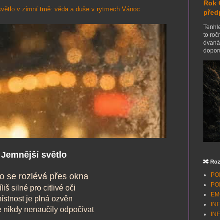
Rok 
světlo v zimní tmě: věda a duše v rytmech Vánoc
před
Tenhle
to roč
dvanác
doporu
Jemnější světlo
🔀 Roz
o se rozlévá přes okna
POH
POH
íliš silné pro citlivé oči
EMO
ístnost je plná ozvěn
INF
e nikdy nenaučily odpočívat
INF