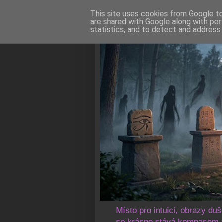
This site uses cookies from Google to 
are shared with Google along with per
statistics, and to detect and address
Místo pro intuici, obrazy du
se krásno stává kompasem a