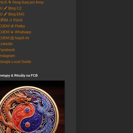
US 🌀 Feng-šuej pro firmy
U 🖋️ Blog CZ
U 🖋️ Blog ENG
ŘÍM 🎶 Písně
JENÍ 🪙 Platby
OJENÍ 📳 Whatsapp
JENÍ 📩 Napiš mi
 LinkedIn
Facebook
Instagram
Google Local Guide
hetypy & Rituály na FCB