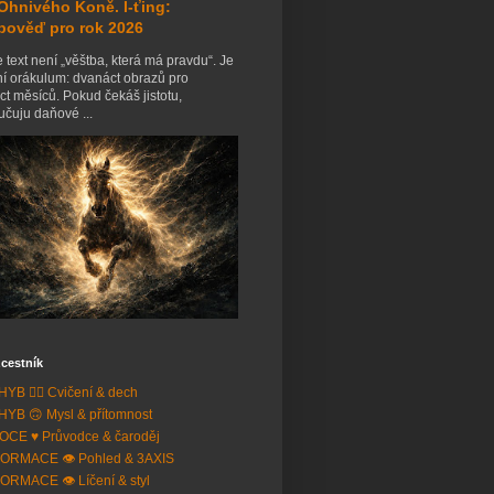
Ohnivého Koně. I-ťing:
pověď pro rok 2026
 text není „věštba, která má pravdu“. Je
ní orákulum: dvanáct obrazů pro
t měsíců. Pokud čekáš jistotu,
čuju daňové ...
cestník
YB 🧘‍♂️ Cvičení & dech
YB 🙃 Mysl & přítomnost
CE ♥️ Průvodce & čaroděj
ORMACE 👁️ Pohled & 3AXIS
ORMACE 👁️ Líčení & styl