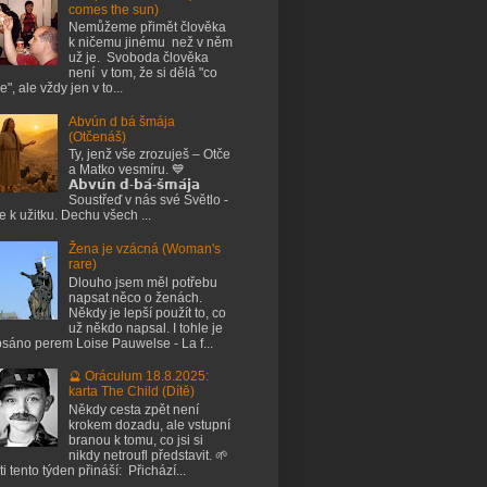
comes the sun)
Nemůžeme přimět člověka
k ničemu jinému než v něm
už je. Svoboda člověka
není v tom, že si dělá "co
e", ale vždy jen v to...
Abvún d bá šmája
(Otčenáš)
Ty, jenž vše zrozuješ – Otče
a Matko vesmíru. 💙
𝗔𝗯𝘃𝘂́𝗻 𝗱-𝗯𝗮́-𝘀̌𝗺𝗮́𝗷𝗮
Soustřeď v nás své Světlo -
je k užitku. Dechu všech ...
Žena je vzácná (Woman's
rare)
Dlouho jsem měl potřebu
napsat něco o ženách.
Někdy je lepší použít to, co
už někdo napsal. I tohle je
sáno perem Loise Pauwelse - La f...
🔮 Oráculum 18.8.2025:
karta The Child (Dítě)
Někdy cesta zpět není
krokem dozadu, ale vstupní
branou k tomu, co jsi si
nikdy netroufl představit. 🌱
ti tento týden přináší: Přichází...