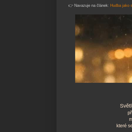
👉 Navazuje na článek:
Hudba jako 
Světl
př
m
které s