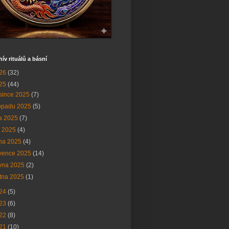
hív rituálů a básní
26
(32)
25
(44)
since 2025
(7)
topadu 2025
(5)
na 2025
(7)
í 2025
(4)
na 2025
(4)
vence 2025
(14)
vna 2025
(2)
tna 2025
(1)
24
(5)
23
(6)
22
(8)
21
(10)