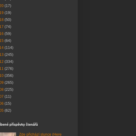
20
(17)
19
(19)
18
(50)
17
(74)
16
(59)
15
(64)
14
(114)
13
(245)
12
(334)
11
(276)
10
(356)
09
(265)
08
(225)
07
(11)
06
(15)
05
(62)
íbené příspěvky čtenářů
Zde přichází slunce (Here