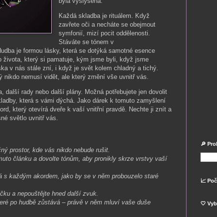
byla vyslyšena.
Každá skladba je rituálem. Když
zavřete oči a necháte se obejmout
symfonií, mizí pocit oddělenosti.
Stáváte se tónem v
Hudba je formou lásky, která se dotýká samotné esence
 života, který si pamatuje, kým jsme byli, když jsme
ska v nás stále zní, i když je svět kolem chladný a tichý.
rý nikdo nemusí vidět, ale který změní vše uvnitř vás.
, další rady nebo další plány. Možná potřebujete jen dovolit
kladby, která s vámi dýchá. Jako dárek k tomuto zamyšlení
ord, který otevírá dveře k vaší vnitřní pravdě. Nechte ji znít a
né světlo uvnitř vás.
i
🔎 Pro
ný prostor, kde vás nikdo nebude rušit.
uto článku a dovolte tónům, aby pronikly skrze vrstvy vaší
írá s každým akordem, jako by se v něm probouzelo staré
📈 Poč
čku a nepouštějte hned další zvuk.
teré po hudbě zůstává – právě v něm mluví vaše duše
🤍 Vyb