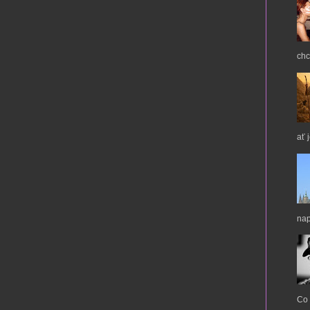
chc
ať 
nap
Co 