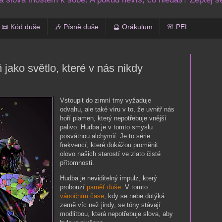
📜 Kód duše
🎶 Písně duše
🔮 Orákulum
🌸 PEI
jako světlo, které v nás nikdy
Vstoupit do zimní tmy vyžaduje
odvahu, ale také víru v to, že uvnitř nás
hoří plamen, který nepotřebuje vnější
palivo. Hudba je v tomto smyslu
posvátnou alchymií. Je to série
frekvencí, které dokážou proměnit
olovo našich starostí ve zlato čisté
přítomnosti.
Hudba je neviditelný impulz, který
probouzí
paměť duše
. V tomto
vánočním čase
, kdy se nebe dotýká
země víc než jindy, se tóny stávají
modlitbou, která nepotřebuje slova, aby