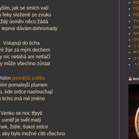
BON
yším, jak se smích valí
PÍŠ
o řeky složené ze zvuku
PÍŠ
ždý úsměv něco žádá
TVO
SPO
e teprve dávám dohromady
SP
SPO
Vstupuji do ticha
🖇️
ré žije za mým dechem
📢 
y nic netahá ani netlačí
🤳 
dy může všechno zůstat
📍 
Volím
jemnější světlo
🔮 Arc
olím pomalejší plamen
o, kde srdce naslouchají
a ticho zná mé jméno
Venku se noc třpytí
uvnitř je svět malý
nek, židle, tlukot srdce
, aby bylo možné cítit všechno