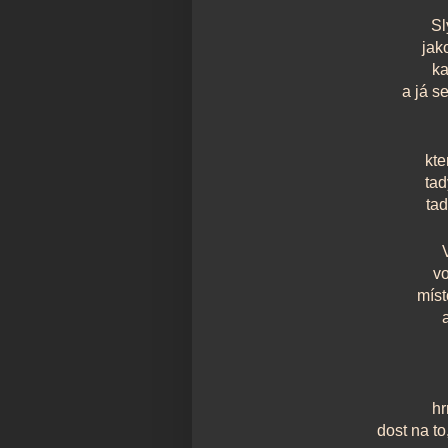
Sl
jak
ka
a já s
kte
tad
ta
v
míst
hr
dost na to