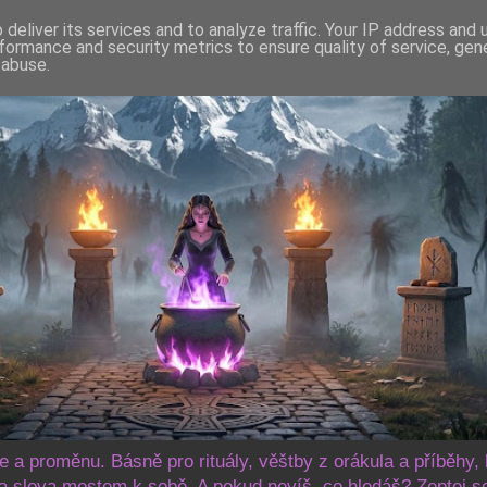
deliver its services and to analyze traffic. Your IP address and
formance and security metrics to ensure quality of service, ge
 abuse.
še a proměnu. Básně pro rituály, věštby z orákula a příběhy, 
 slova mostem k sobě. A pokud nevíš, co hledáš? Zeptej s