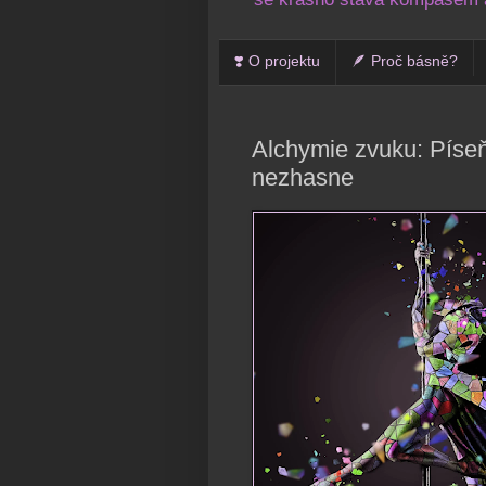
❣️ O projektu
🪶 Proč básně?
Alchymie zvuku: Píseň 
nezhasne