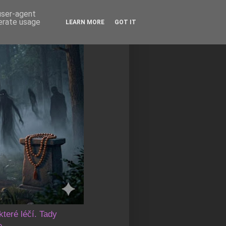
 user-agent
nerate usage
LEARN MORE
GOT IT
které léčí. Tady
e.