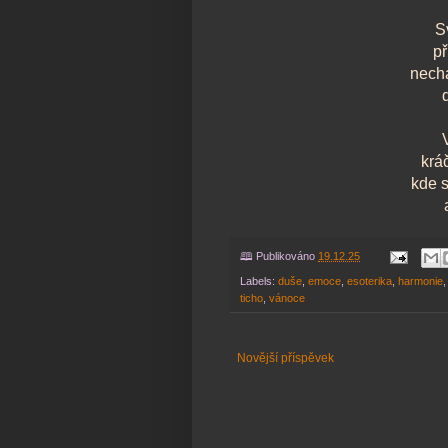
S
př
nech
krá
kde 
🕮 Publikováno
19.12.25
Labels:
duše
,
emoce
,
esoterika
,
harmonie
ticho
,
vánoce
Novější příspěvek