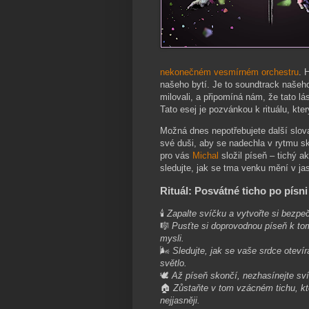
nekonečném vesmírném orchestru
. 
našeho bytí. Je to soundtrack našeho
milovali, a připomíná nám, že tato lá
Tato esej je pozvánkou k rituálu, kte
Možná dnes nepotřebujete další slova
své duši, aby se nadechla v rytmu s
pro vás
Michal
složil píseň – tichý ak
sledujte, jak se tma venku mění v jas
Rituál: Posvátné ticho po písn
🕯️
Zapalte svíčku a vytvořte si bezpeč
🎼
Pusťte si doprovodnou píseň k tom
mysli.
🌬️
Sledujte, jak se vaše srdce otev
světlo.
🕊️
Až píseň skončí, nezhasínejte sví
🏠
Zůstaňte v tom vzácném tichu, k
nejjasněji.