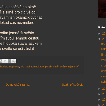
větlo spočívá na okně
íliš silné pro citlivé oči
ávám ten okamžik dýchat
dokud čas nezměkne
📅 Arc
Volím jemnější světlo
►
20
čím svou jemnou cestou
▼
20
se hloubka stává jazykem
pro
a světlo se učí zůstat
lis
říj
zář
srp
,
hudba
,
inspirace
,
klid
,
láska
,
meditace
,
píseň
,
rituál
,
světlo
,
tajemství
,
čer
čer
kvě
Domovská stránka
Starší příspěvek
►
20
►
20
►
20
►
20