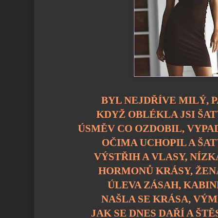
BYL NEJDŘÍVE MILÝ, 
KDYŽ OBLÉKLA JSI ŠAT
ÚSMĚV CO OZDOBIL, VYPA
OČIMA UCHOPIL A ŠATY
VÝSTŘIH A VLASY, NÍZK
HORMONŮ KRÁSY, ŽENA
ÚLEVA ZÁSAH, KABIN
NAŠLA SE KRÁSA, VÝM
JAK SE DNES DAŘÍ A ŠT