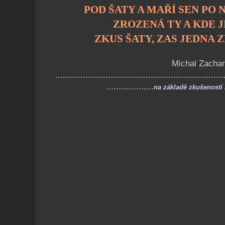
POD ŠATY A MAŘÍ SEN PO
ZROZENÁ TY A KDE J
ZKUS ŠATY, ZAS JEDNA 
Michal Zachar
...................................................................
...................
na základě zkušeností