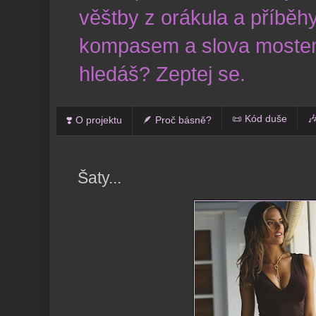
věštby z orákula a příběhy
kompasem a slova mostem
hledáš? Zeptej se.
📜 Kód duše

❣️ O projektu
🪶 Proč básně?
Šaty...