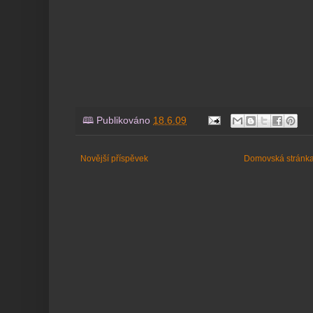
🕮 Publikováno
18.6.09
Novější příspěvek
Domovská stránk