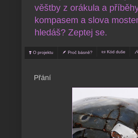
věštby z orákula a příběhy
kompasem a slova mostem
hledáš? Zeptej se.
📜 Kód duše

❣️ O projektu
🪶 Proč básně?
Přání