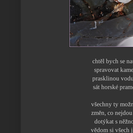
chtěl bych se na
spravovat kam
prasklinou vodu
sát horské pra
všechny ty možn
změn, co nejdou
dotýkat s něžno
vědom si všech 