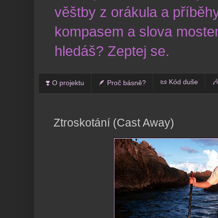
věštby z orákula a příběhy
kompasem a slova mostem
hledáš? Zeptej se.
📜 Kód duše

❣️ O projektu
🪶 Proč básně?
Ztroskotání (Cast Away)