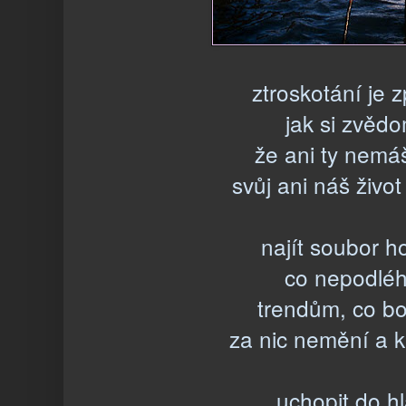
ztroskotání je 
jak si zvědo
že ani ty nemá
svůj ani náš život
najít soubor h
co nepodléh
trendům, co b
za nic nemění a kli
uchopit do h