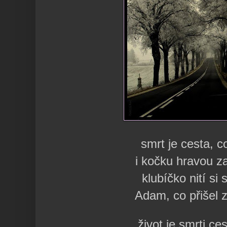
smrt je cesta, c
i kočku hravou z
klubíčko nití si
Adam, co přišel 
život je smrti ce