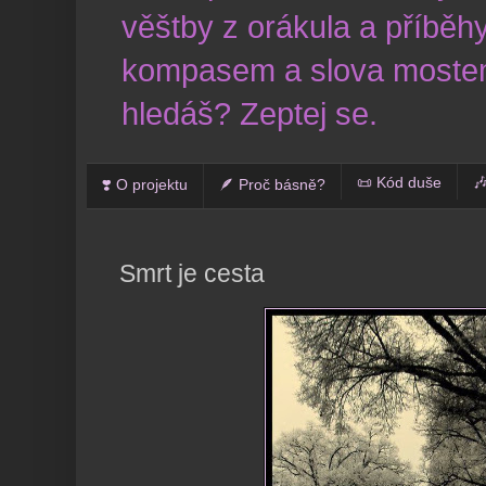
věštby z orákula a příběhy
kompasem a slova mostem
hledáš? Zeptej se.
📜 Kód duše

❣️ O projektu
🪶 Proč básně?
Smrt je cesta