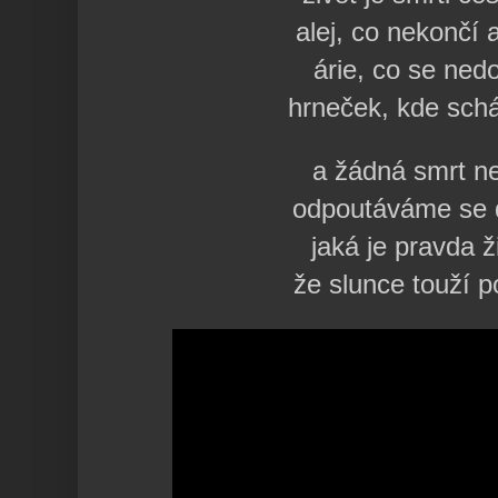
alej, co nekončí 
árie, co se ned
hrneček, kde schá
a žádná smrt ne
odpoutáváme se d
jaká je pravda ž
že slunce touží p