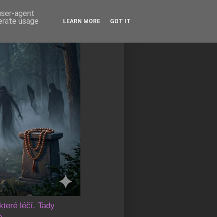
 user-agent
nerate usage
LEARN MORE
GOT IT
které léčí. Tady
e.