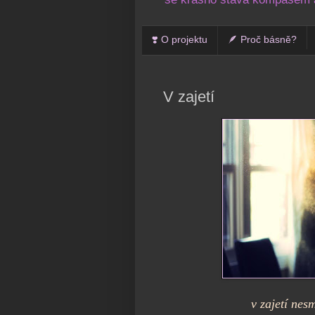
❣️ O projektu
🪶 Proč básně?
V zajetí
v zajetí nes