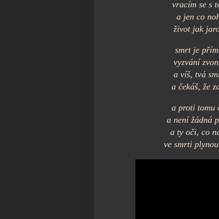
vracím se s t
a jen co no
život jak jar
smrt je pří
vyzvání zvon
a víš, tvá s
a čekáš, že z
a proti tomu 
a není žádná p
a ty oči, co n
ve smrti plynou