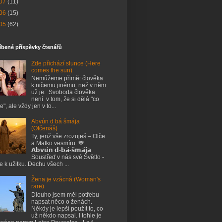
07
(11)
06
(15)
05
(62)
íbené příspěvky čtenářů
Zde přichází slunce (Here
comes the sun)
Nemůžeme přimět člověka
k ničemu jinému než v něm
už je. Svoboda člověka
není v tom, že si dělá "co
e", ale vždy jen v to...
Abvún d bá šmája
(Otčenáš)
Ty, jenž vše zrozuješ – Otče
a Matko vesmíru. 💙
𝗔𝗯𝘃𝘂́𝗻 𝗱-𝗯𝗮́-𝘀̌𝗺𝗮́𝗷𝗮
Soustřeď v nás své Světlo -
je k užitku. Dechu všech ...
Žena je vzácná (Woman's
rare)
Dlouho jsem měl potřebu
napsat něco o ženách.
Někdy je lepší použít to, co
už někdo napsal. I tohle je