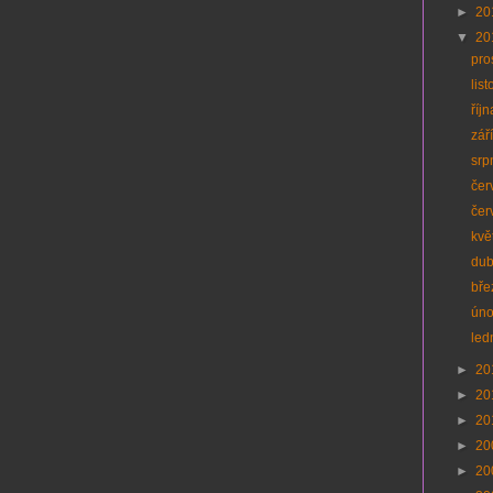
►
20
▼
20
pro
lis
říj
zář
srp
čer
čer
kvě
du
bř
ún
led
►
20
►
20
►
20
►
20
►
20