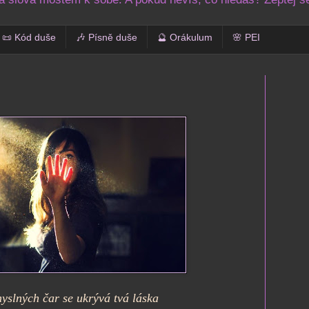
📜 Kód duše
🎶 Písně duše
🔮 Orákulum
🌸 PEI
myslných čar se ukrývá tvá láska