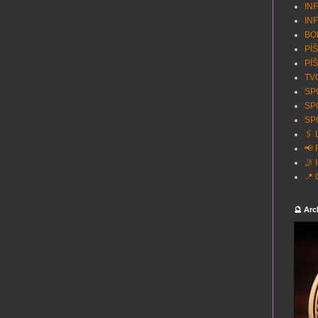
INF
INF
BON
PÍŠ
PÍŠ
TVO
SPO
SP
SPO
🖇️
📢 
🤳 
📍 
🔮 Arc