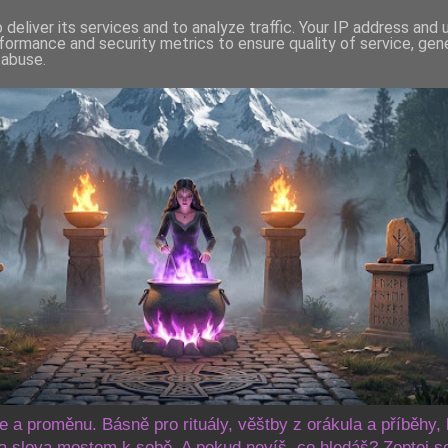
deliver its services and to analyze traffic. Your IP address and
formance and security metrics to ensure quality of service, ge
 abuse.
še a proměnu. Básně pro rituály, věštby z orákula a příběhy, 
 slova mostem k sobě. A pokud nevíš, co hledáš? Zeptej s