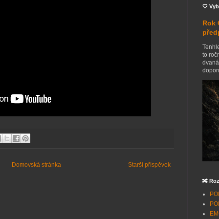
🤍 Vyb
Rok 
před
Tenhle
to roč
dvanác
doporu
Domovská stránka
Starší příspěvek
🔀 Roz
POH
POH
EMO