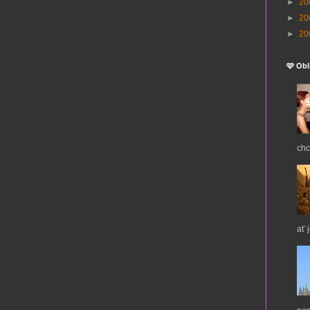
►
20
►
20
►
20
🩷 Obl
chc
ať 