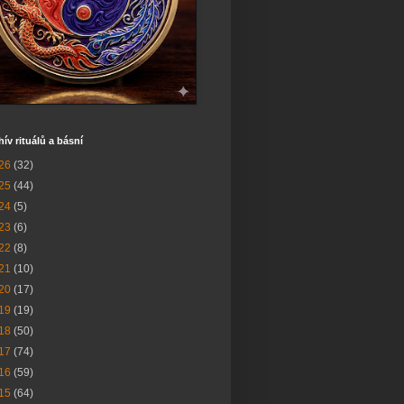
hív rituálů a básní
26
(32)
25
(44)
24
(5)
23
(6)
22
(8)
21
(10)
20
(17)
19
(19)
18
(50)
17
(74)
16
(59)
15
(64)