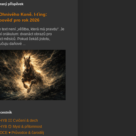
raný příspěvek
Ohnivého Koně. I-ťing:
pověď pro rok 2026
 text není „věštba, která má pravdu“. Je
ní orákulum: dvanáct obrazů pro
t měsíců. Pokud čekáš jistotu,
čuju daňové ...
cestník
YB 🧘‍♂️ Cvičení & dech
YB 🙃 Mysl & přítomnost
CE ♥️ Průvodce & čaroděj