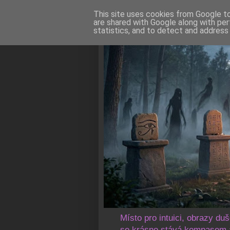
This site uses cookies from Google to 
are shared with Google along with per
statistics, and to detect and address
Místo pro intuici, obrazy du
se krásno stává kompasem a