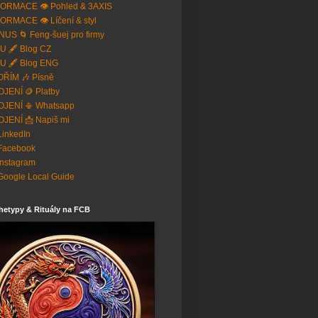
ORMACE 👁️ Pohled & 3AXIS
ORMACE 👁️ Líčení & styl
US 🌀 Feng-šuej pro firmy
U 🖋️ Blog CZ
U 🖋️ Blog ENG
ŘÍM 🎶 Písně
JENÍ 🪙 Platby
OJENÍ 📳 Whatsapp
JENÍ 📩 Napiš mi
 LinkedIn
Facebook
Instagram
Google Local Guide
hetypy & Rituály na FCB