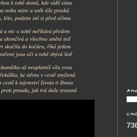
ebou k tobě domů, kde sídlí zima
ha nohu mine a sníh tiše praská
o, léto, podzim sní si před očima
má a nic o sobě neříkává předem
u ukončívá a všechno změní teď
mrt skočila do kočáru, říká jedem
astřené jsou oči a tobě zbývá šeď
okamžiku už neuplatníš sílu svou
řekážka, ke střetu v cestě zmýlená
a cestě k tajemství života ti žhnou
 proti proudu, jak tvá duše zrozená
🔎 Pro
📈 Poč
73