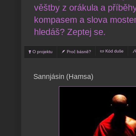
věštby z orákula a příběhy
kompasem a slova mostem
hledáš? Zeptej se.
📜 Kód duše

❣️ O projektu
🪶 Proč básně?
Sannjásin (Hamsa)