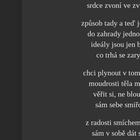
srdce zvoní ve z
způsob tady a teď 
do zahrady jedno
ideály jsou jen
co trhá se zar
chci plynout v to
moudrosti těla m
věřit si, ne bl
sám sebe smiř
z radosti smíche
sám v sobě dát s