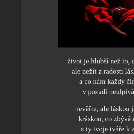
život je hlubší než to,
ale nežít z radosti lá
a co nám každý čin
v pozadí neulpív
nevěřte, ale láskou 
kráskou, co zbývá 
a ty tvoje tváře k 