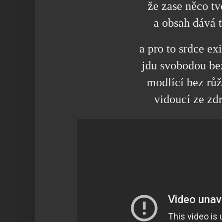
že zase něco t
a obsah dává 
a pro to srdce ex
jdu svobodou be
modlící bez rů
vidoucí ze zd