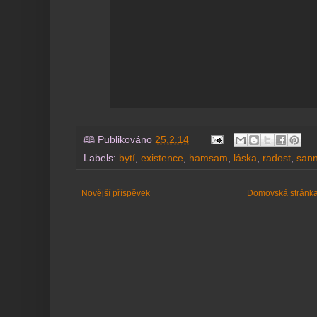
🕮 Publikováno
25.2.14
Labels:
bytí
,
existence
,
hamsam
,
láska
,
radost
,
sann
Novější příspěvek
Domovská stránk