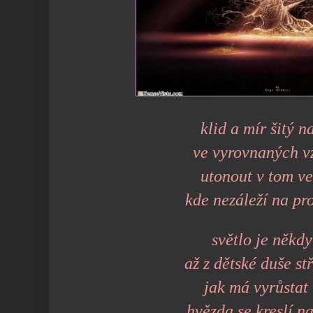
klid a mír šitý n
ve vyrovnaných v
utonout v tom v
kde nezáleží na pr
světlo je někdy
až z dětské duše st
jak má vyrůstat
hvězda se kreslí n