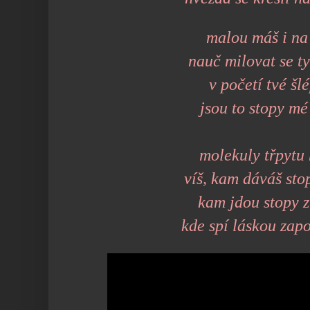
malou máš i na
nauč milovat se t
v početí tvé šl
jsou to stopy mé
molekuly třpytu
víš, kam dáváš stop
kam jdou stopy z
kde spí láskou zap