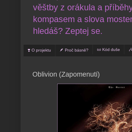
věštby z orákula a příběhy
kompasem a slova mostem
hledáš? Zeptej se.
📜 Kód duše

❣️ O projektu
🪶 Proč básně?
Oblivion (Zapomenutí)