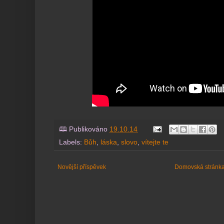
🕮 Publikováno
19.10.14
Labels:
Bůh
,
láska
,
slovo
,
vítejte te
Novější příspěvek
Domovská stránk