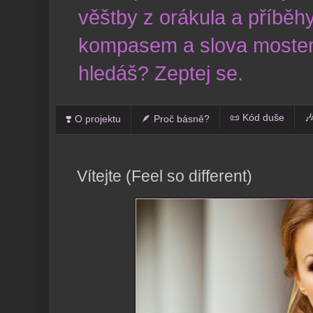
věštby z orákula a příběhy
kompasem a slova mostem
hledáš? Zeptej se.
📜 Kód duše

❣️ O projektu
🪶 Proč básně?
Vítejte (Feel so different)