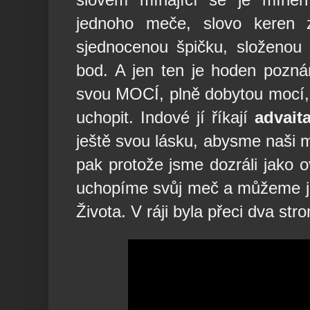
jednoho meče, slovo keren 
sjednocenou špičku, složenou
bod. A jen ten je hoden pozná
svou MOCÍ, plně dobytou mocí
uchopit. Indové jí říkají
advait
ještě svou lásku, abysme naši m
pak protože jsme dozráli jako 
uchopíme svůj meč a můžeme jít
Života. V ráji byla přeci dva st