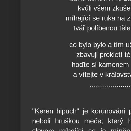
kvůli všem zkuš
míhající se ruka na
tvář políbenou těl
co bylo bylo a tím u
zbavuji prokletí t
hoďte si kamenem 
a vítejte v královs
....................
"Keren hipuch" je korunování 
neboli hruškou meče, který 
slovem míhající se je míněn