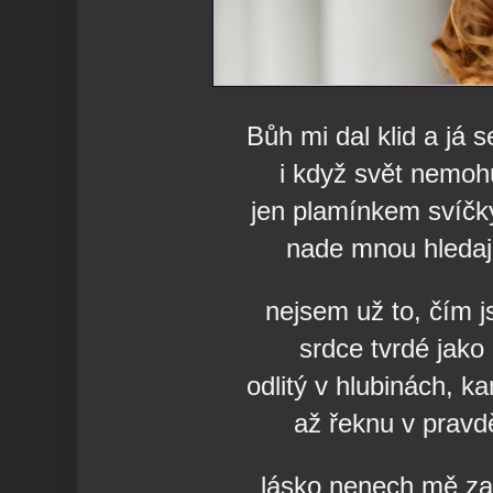
Bůh mi dal klid a já s
i když svět nemoh
jen plamínkem svíčk
nade mnou hledají
nejsem už to, čím 
srdce tvrdé jak
odlitý v hlubinách, k
až řeknu v prav
lásko nenech mě z