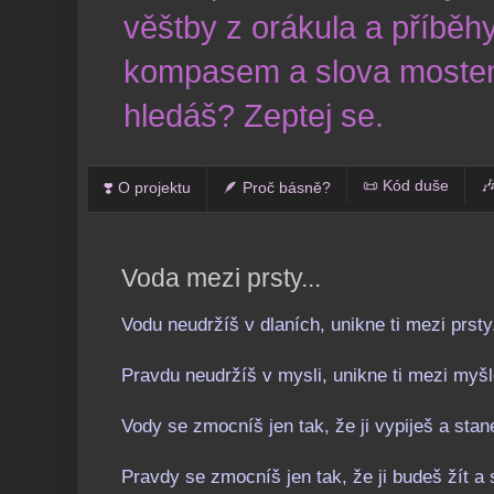
věštby z orákula a příběhy
kompasem a slova mostem
hledáš? Zeptej se.
📜 Kód duše

❣️ O projektu
🪶 Proč básně?
Voda mezi prsty...
Vodu neudržíš v dlaních, unikne ti mezi prsty
Pravdu neudržíš v mysli, unikne ti mezi myš
Vody se zmocníš jen tak, že ji vypiješ a stan
Pravdy se zmocníš jen tak, že ji budeš žít a