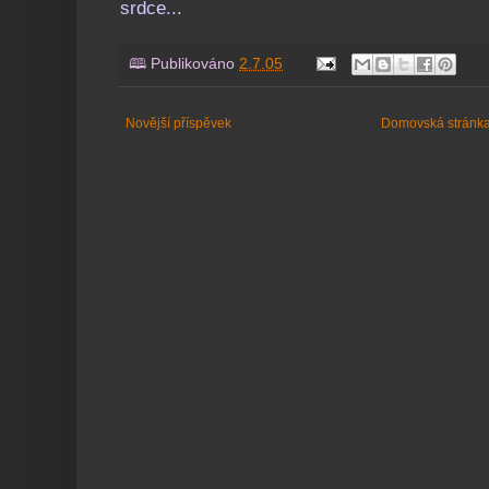
srdce...
🕮 Publikováno
2.7.05
Novější příspěvek
Domovská stránk