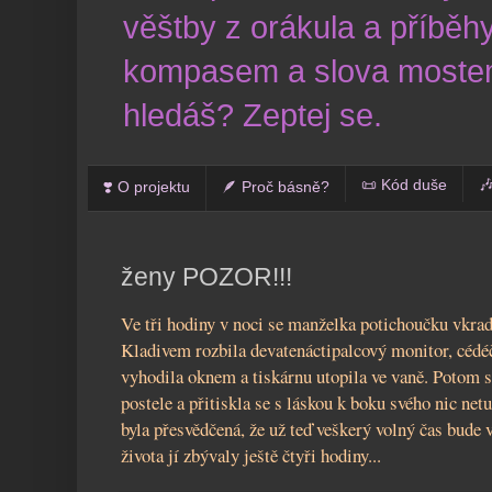
věštby z orákula a příběhy
kompasem a slova mostem
hledáš? Zeptej se.
📜 Kód duše

❣️ O projektu
🪶 Proč básně?
ženy POZOR!!!
Ve tři hodiny v noci se manželka potichoučku vkrad
Kladivem rozbila devatenáctipalcový monitor, cédéč
vyhodila oknem a tiskárnu utopila ve vaně. Potom se
postele a přitiskla se s láskou k boku svého nic ne
byla přesvědčená, že už teď veškerý volný čas bude 
života jí zbývaly ještě čtyři hodiny...