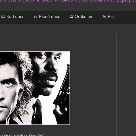
📜 Kód duše
🎶 Písně duše
🔮 Orákulum
🌸 PEI