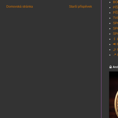
BON
Domovská stránka
Starší příspěvek
PÍŠ
PÍŠ
TVO
SPO
SP
SPO
🖇️
📢 
🤳 
📍 
🔮 Arc