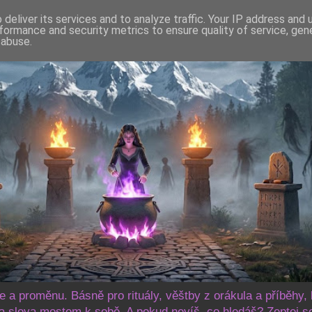
deliver its services and to analyze traffic. Your IP address and
formance and security metrics to ensure quality of service, ge
 abuse.
še a proměnu. Básně pro rituály, věštby z orákula a příběhy, 
 slova mostem k sobě. A pokud nevíš, co hledáš? Zeptej s