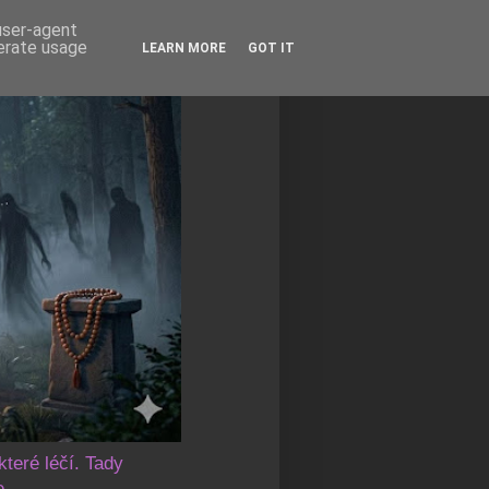
 user-agent
nerate usage
LEARN MORE
GOT IT
které léčí. Tady
e.