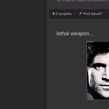
❣️ O projektu
🪶 Proč básně?
lethal weapon...