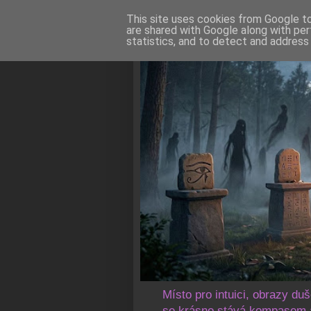
This site uses cookies from Google to 
are shared with Google along with per
statistics, and to detect and address
Místo pro intuici, obrazy du
se krásno stává kompasem a