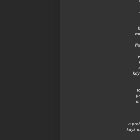
b
vs
ří
v
kdy
t
ji
mě
a pro
když m