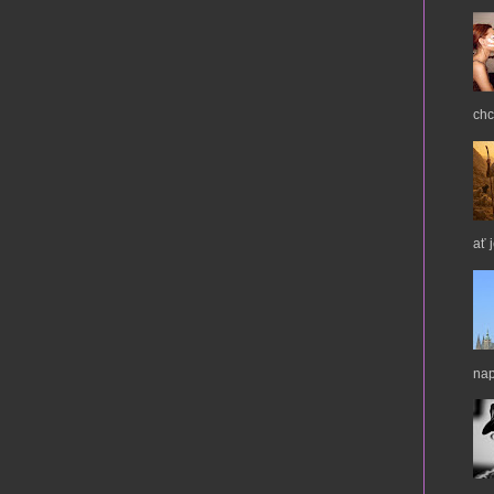
chc
ať 
nap