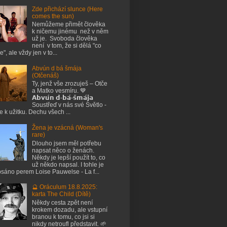
Zde přichází slunce (Here
comes the sun)
Nemůžeme přimět člověka
k ničemu jinému než v něm
už je. Svoboda člověka
není v tom, že si dělá "co
e", ale vždy jen v to...
Abvún d bá šmája
(Otčenáš)
Ty, jenž vše zrozuješ – Otče
a Matko vesmíru. 💙
𝗔𝗯𝘃𝘂́𝗻 𝗱-𝗯𝗮́-𝘀̌𝗺𝗮́𝗷𝗮
Soustřeď v nás své Světlo -
je k užitku. Dechu všech ...
Žena je vzácná (Woman's
rare)
Dlouho jsem měl potřebu
napsat něco o ženách.
Někdy je lepší použít to, co
už někdo napsal. I tohle je
sáno perem Loise Pauwelse - La f...
🔮 Oráculum 18.8.2025:
karta The Child (Dítě)
Někdy cesta zpět není
krokem dozadu, ale vstupní
branou k tomu, co jsi si
nikdy netroufl představit. 🌱