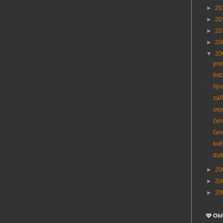
►
20
►
20
►
20
►
20
▼
20
pro
lis
říj
zář
srp
čer
čer
kvě
du
►
20
►
20
►
20
🩷 Obl