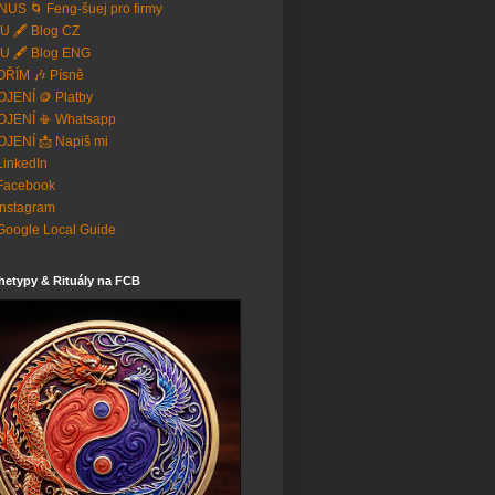
US 🌀 Feng-šuej pro firmy
U 🖋️ Blog CZ
U 🖋️ Blog ENG
ŘÍM 🎶 Písně
JENÍ 🪙 Platby
OJENÍ 📳 Whatsapp
JENÍ 📩 Napiš mi
 LinkedIn
Facebook
Instagram
Google Local Guide
hetypy & Rituály na FCB