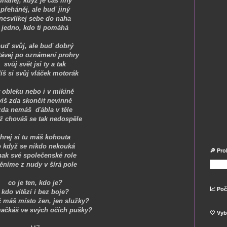
uháněj, když je čas líný
přeháněj, ale buď jiný
nesvlíkej sebe do naha
jedno, kdo ti pomáhá
uď svůj, ale buď dobrý
távej po oznámení prohry
svůj svět jsi ty a tak
díš si svůj vláček motorák
 obleku nebo i v mikině
víš zda skončit nevinně
zda nemáš ďábla v těle
ž chováš se tak nedospěle
hrej si tu máš kohouta
o když se nikdo nekouká
🔎 Pro
nak své společenské role
níme z nudy v šírá pole
co je ten, kdo je?
📈 Poč
kdo vítězí i bez boje?
č máš místo žen, jen služky?
ačkáš ve svých očích pušky?
🤍 Vyb