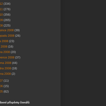
12
(334)
11
(276)
10
(356)
09
(265)
08
(225)
since 2008
(39)
topadu 2008
(26)
na 2008
(23)
í 2008
(16)
na 2008
(20)
vence 2008
(37)
vna 2008
(44)
tna 2008
(18)
bna 2008
(2)
07
(11)
06
(15)
05
(62)
íbené příspěvky čtenářů