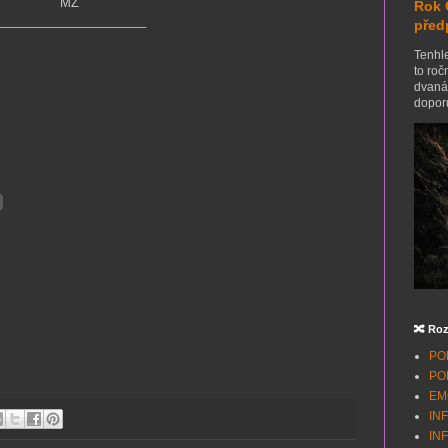
MZ
Rok 
_____________________
před
Tenhle
to roč
dvanác
doporu
🔀 Roz
POH
POH
EMO
INF
INF