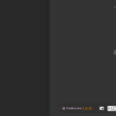
_
🕮 Publikováno
9.10.08