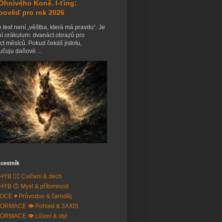
Ohnivého Koně. I-ťing:
pověď pro rok 2026
 text není „věštba, která má pravdu“. Je
ní orákulum: dvanáct obrazů pro
t měsíců. Pokud čekáš jistotu,
čuju daňové ...
cestník
YB 🧘‍♂️ Cvičení & dech
YB 🙃 Mysl & přítomnost
CE ♥️ Průvodce & čaroděj
ORMACE 👁️ Pohled & 3AXIS
ORMACE 👁️ Líčení & styl