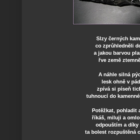
Slzy černých kam
co zprůhledněli d
a jakou barvou pl
řve země ztemně
A náhle silná pý
lesk ohně v pá
zpívá si píseň ti
tuhnoucí do kamenné
Potěžkat, pohladit 
říkáš, miluji a oml
odpouštím a díky
ta bolest rozpuštěná 