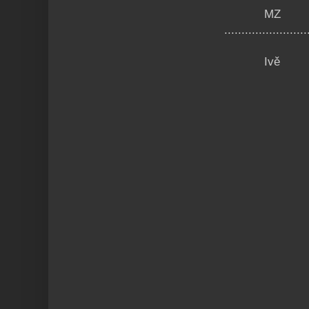
MZ
........................
Ivě