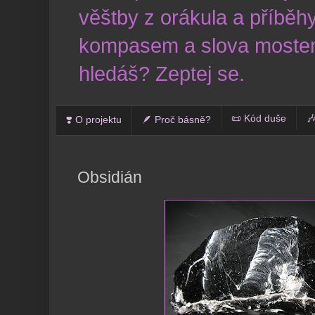
věštby z orákula a příběhy
kompasem a slova mostem
hledáš? Zeptej se.
📜 Kód duše

❣️ O projektu
🪶 Proč básně?
Obsidián