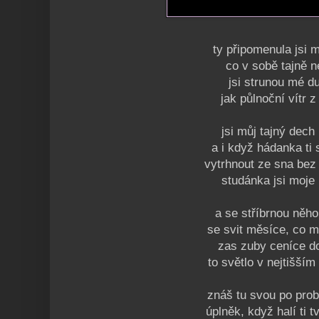
ty připomenula jsi m
co v sobě tajně 
jsi strunou mé d
jak půlnoční vítr z
jsi můj tajný dech
a i když hádanka ti 
vytrhnout ze sna bez
studánka jsi moje
a se stříbrnou něho
se svit měsíce, co 
zas zuby ceníce do
to světlo v nejtišším
znáš tu svou po pro
úplněk, když halí ti t