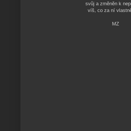
svůj a změněn k ne
víš, co za ní vlast
MZ