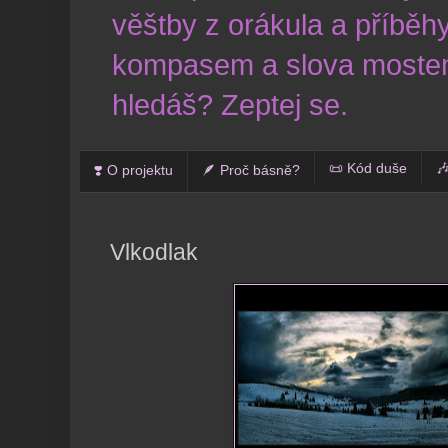
věštby z orákula a příběhy
kompasem a slova mostem
hledáš? Zeptej se.
📜 Kód duše

❣️ O projektu
🪶 Proč básně?
Vlkodlak