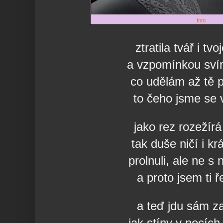
link
foto
ztratila tvář i tvo
a vzpomínkou svír
co udělám až tě 
to čeho jsme se 
jako rez rozežírá
tak duše ničí i kr
prolnuli, ale ne s
a proto jsem ti ř
a teď jdu sám z
jak stíny v nocích