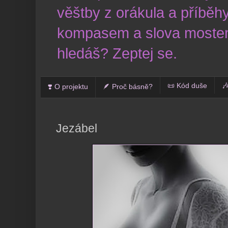
věštby z orákula a příběhy
kompasem a slova mostem
hledáš? Zeptej se.
📜 Kód duše

❣️ O projektu
🪶 Proč básně?
Jezábel