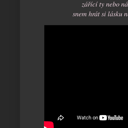
zářící ty nebo n
snem hrát si lásku 