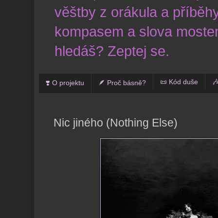
věštby z orákula a příběhy
kompasem a slova mostem
hledáš? Zeptej se.
📜 Kód duše

❣️ O projektu
🪶 Proč básně?
Nic jiného (Nothing Else)