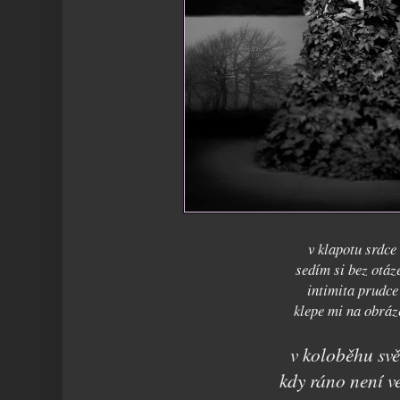
v klapotu srdce
sedím si bez otáz
intimita prudce
klepe mi na obráz
v koloběhu svě
kdy ráno není v