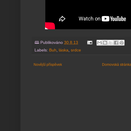
🕮 Publikováno
30.8.13
Labels:
Buh
,
láska
,
srdce
Novější příspěvek
Domovská stránk