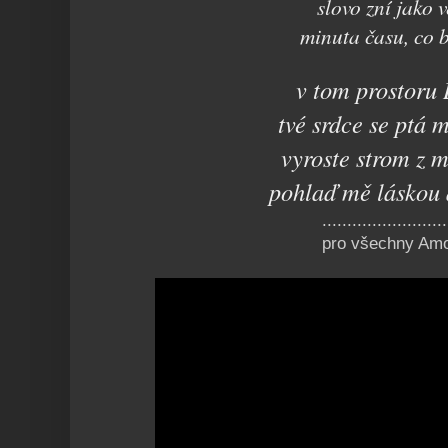
slovo zní jako 
minuta času, co b
v tom prostoru
tvé srdce se ptá 
vyroste strom z 
pohlaď mě láskou 
.........................
pro všechny Am