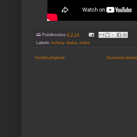
🕮 Publikováno
6.2.14
Labels:
kořeny. láska
,
srdce
Novější příspěvek
Domovská stránk