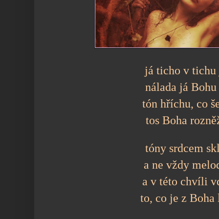
já ticho v tichu
nálada já Bohu
tón hříchu, co š
tos Boha rozně
tóny srdcem sk
a ne vždy melo
a v této chvíli 
to, co je z Boha 