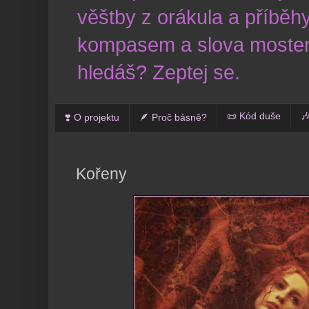
věštby z orákula a příběhy
kompasem a slova mostem
hledáš? Zeptej se.
📜 Kód duše

❣️ O projektu
🪶 Proč básně?
Kořeny