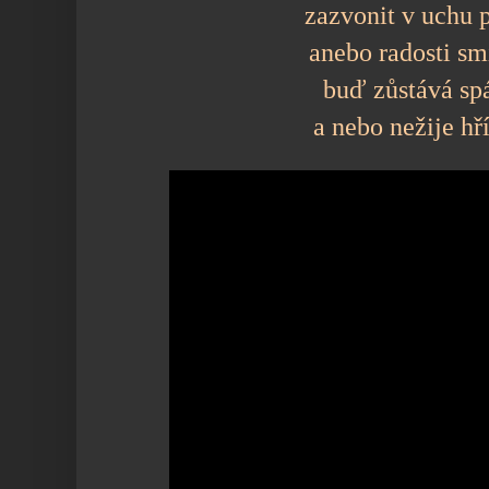
zazvonit v uchu 
anebo radosti s
buď zůstává s
a nebo nežije h