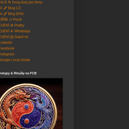
US 🌀 Feng-šuej pro firmy
U 🖋️ Blog CZ
U 🖋️ Blog ENG
ŘÍM 🎶 Písně
JENÍ 🪙 Platby
OJENÍ 📳 Whatsapp
JENÍ 📩 Napiš mi
 LinkedIn
Facebook
Instagram
Google Local Guide
hetypy & Rituály na FCB