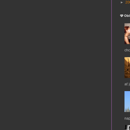
►
20
🩷 Obl
chc
ať 
nap