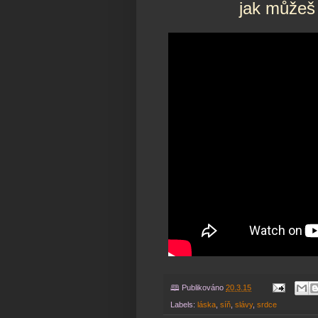
jak můžeš
🕮 Publikováno
20.3.15
Labels:
láska
,
síň
,
slávy
,
srdce