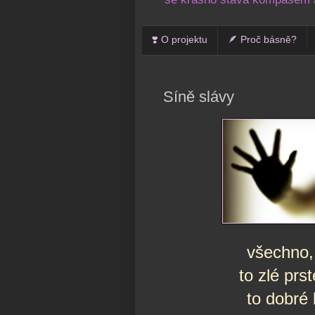
❣️ O projektu
🪶 Proč básně?
Síně slávy
všechno, 
to zlé prs
to dobré