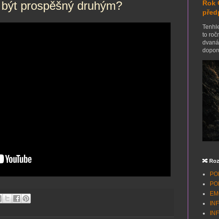
 být prospěšný druhým?
Rok 
před
Tenhle
to roč
dvanác
doporu
🔀 Roz
POH
POH
EMO
INF
INF