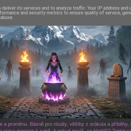
deliver its services and to analyze traffic. Your IP address and
formance and security metrics to ensure quality of service, ge
 abuse.
še a proměnu. Básně pro rituály, věštby z orákula a příběhy, 
 slova mostem k sobě. A pokud nevíš, co hledáš? Zeptej s