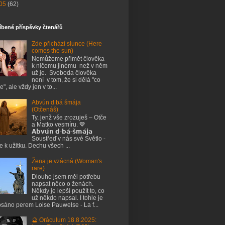
05
(62)
íbené příspěvky čtenářů
Zde přichází slunce (Here
comes the sun)
Nemůžeme přimět člověka
k ničemu jinému než v něm
už je. Svoboda člověka
není v tom, že si dělá "co
e", ale vždy jen v to...
Abvún d bá šmája
(Otčenáš)
Ty, jenž vše zrozuješ – Otče
a Matko vesmíru. 💙
𝗔𝗯𝘃𝘂́𝗻 𝗱-𝗯𝗮́-𝘀̌𝗺𝗮́𝗷𝗮
Soustřeď v nás své Světlo -
je k užitku. Dechu všech ...
Žena je vzácná (Woman's
rare)
Dlouho jsem měl potřebu
napsat něco o ženách.
Někdy je lepší použít to, co
už někdo napsal. I tohle je
sáno perem Loise Pauwelse - La f...
🔮 Oráculum 18.8.2025: