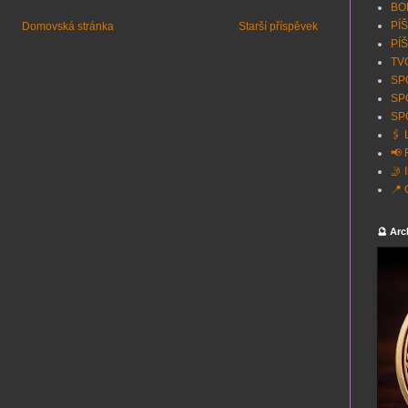
BON
PÍŠ
Domovská stránka
Starší příspěvek
PÍŠ
TVO
SPO
SP
SPO
🖇️
📢 
🤳 
📍 
🔮 Arc