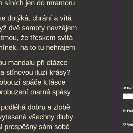
h síních jen do mramoru
e dotýká, chrání a vítá
když dvě samoty navzájem
 tmou, že třeskem svítá
ínek, na to tu nehrajem
pu mandalu při otázce
ta stínovou iluzí krásy?
obouzí spáče k lásce
🔎 Pro
probuzení marné spásy
 podléhá dobru a zlobě
📈 Poč
 vytesané všechny dluhy
si prospěšný sám sobě
🤍 Vyb