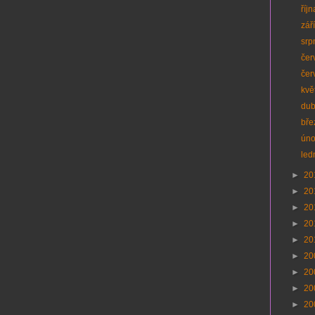
říj
zář
srp
čer
čer
kvě
du
bř
ún
led
►
20
►
20
►
20
►
20
►
20
►
20
►
20
►
20
►
20