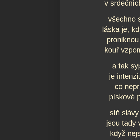
v srdečníc
všechno s
láska je, 
proniknou
kouř vzpom
a tak sy
je intenzi
co nepr
pískové 
síň slávy
jsou tady
když nej