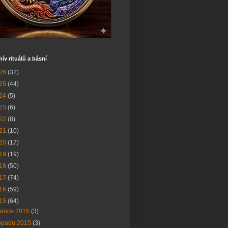
hív rituálů a básní
26
(32)
25
(44)
24
(5)
23
(6)
22
(8)
21
(10)
20
(17)
19
(19)
18
(50)
17
(74)
16
(59)
15
(64)
since 2015
(3)
topadu 2015
(3)