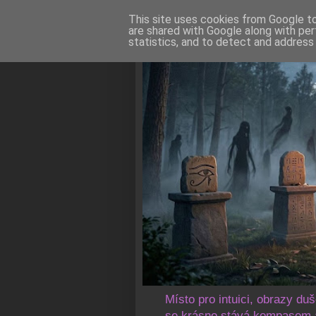
This site uses cookies from Google to 
are shared with Google along with per
statistics, and to detect and address
Místo pro intuici, obrazy du
se krásno stává kompasem a