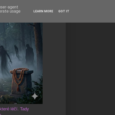
 user-agent
nerate usage
LEARN MORE
GOT IT
které léčí. Tady
e.