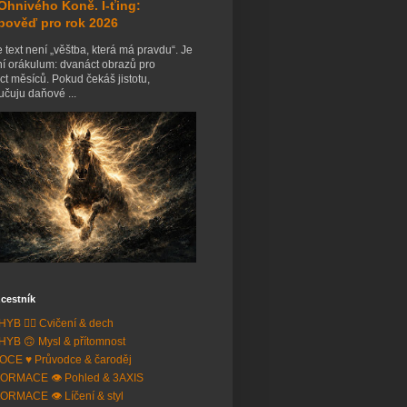
Ohnivého Koně. I-ťing:
pověď pro rok 2026
 text není „věštba, která má pravdu“. Je
ní orákulum: dvanáct obrazů pro
t měsíců. Pokud čekáš jistotu,
čuju daňové ...
cestník
YB 🧘‍♂️ Cvičení & dech
YB 🙃 Mysl & přítomnost
CE ♥️ Průvodce & čaroděj
ORMACE 👁️ Pohled & 3AXIS
ORMACE 👁️ Líčení & styl