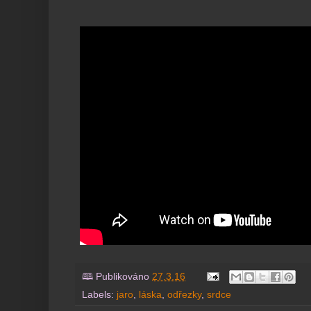
🕮 Publikováno
27.3.16
Labels:
jaro
,
láska
,
odřezky
,
srdce