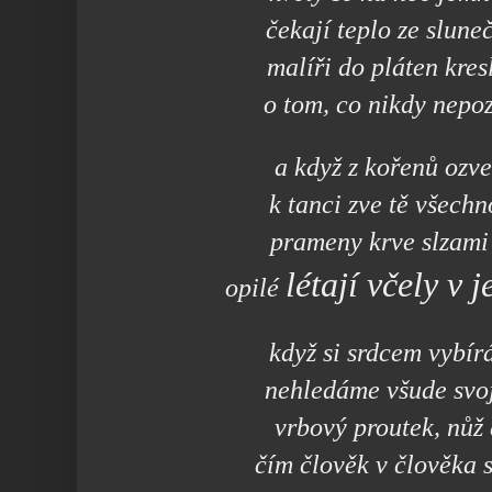
čekají teplo ze slune
malíři do pláten kres
o tom, co nikdy nepo
a když z kořenů ozve
k tanci zve tě všech
prameny krve slzami
létají
včely v 
opilé
když si srdcem vybír
nehledáme všude svo
vrbový proutek, nůž
čím člověk v člověka 