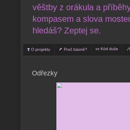
věštby z orákula a příběhy
kompasem a slova mostem
hledáš? Zeptej se.
📜 Kód duše

❣️ O projektu
🪶 Proč básně?
Odřezky