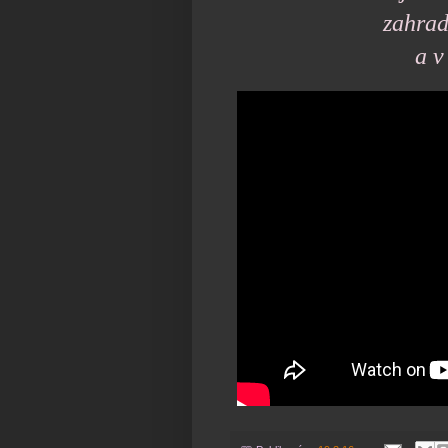
zahrad
a v