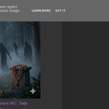
 user-agent
nerate usage
LEARN MORE
GOT IT
které léčí. Tady
e.