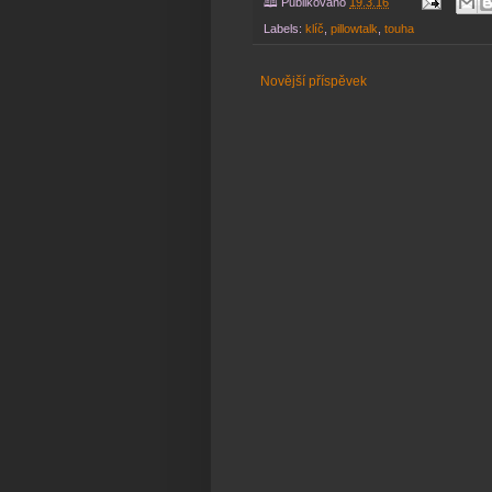
🕮 Publikováno
19.3.16
Labels:
klíč
,
pillowtalk
,
touha
Novější příspěvek