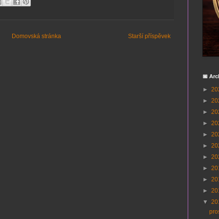
Domovská stránka
Starší příspěvek
📅 Arc
►
20
►
20
►
20
►
20
►
20
►
20
►
20
►
20
►
20
►
20
▼
20
pro