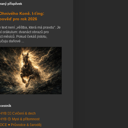
raný příspěvek
Ohnivého Koně. I-ťing:
pověď pro rok 2026
 text není „věštba, která má pravdu“. Je
ní orákulum: dvanáct obrazů pro
t měsíců. Pokud čekáš jistotu,
čuju daňové ...
cestník
YB 🧘‍♂️ Cvičení & dech
YB 🙃 Mysl & přítomnost
CE ♥️ Průvodce & čaroděj