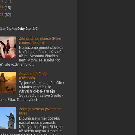
07
(11)
06
(15)
05
(62)
íbené příspěvky čtenářů
Zde přichází slunce (Here
comes the sun)
Nemůžeme přimět člověka
k ničemu jinému než v něm
už je. Svoboda člověka
není v tom, že si dělá "co
e", ale vždy jen v to...
Abvún d bá šmája
(Otčenáš)
Ty, jenž vše zrozuješ – Otče
a Matko vesmíru. 💙
𝗔𝗯𝘃𝘂́𝗻 𝗱-𝗯𝗮́-𝘀̌𝗺𝗮́𝗷𝗮
Soustřeď v nás své Světlo -
je k užitku. Dechu všech ...
Žena je vzácná (Woman's
rare)
Dlouho jsem měl potřebu
napsat něco o ženách.
Někdy je lepší použít to, co
už někdo napsal. I tohle je