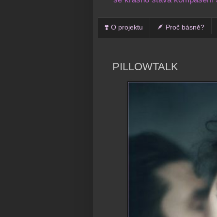
❣️ O projektu
🪶 Proč básně?
PILLOWTALK