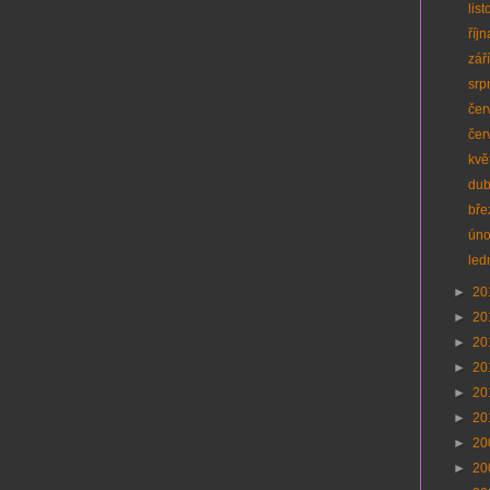
lis
říj
zář
srp
čer
čer
kvě
du
bř
ún
led
►
20
►
20
►
20
►
20
►
20
►
20
►
20
►
20