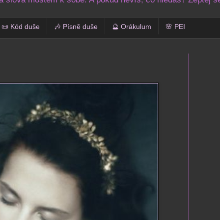
📜 Kód duše
🎶 Písně duše
🔮 Orákulum
🌸 PEI