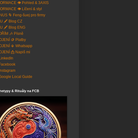
ORMACE 👁️ Pohled & 3AXIS
ORMACE 👁️ Líčení & styl
US 🌀 Feng-šuej pro firmy
U 🖋️ Blog CZ
U 🖋️ Blog ENG
ŘÍM 🎶 Písně
JENÍ 🪙 Platby
OJENÍ 📳 Whatsapp
JENÍ 📩 Napiš mi
 LinkedIn
Facebook
Instagram
Google Local Guide
hetypy & Rituály na FCB