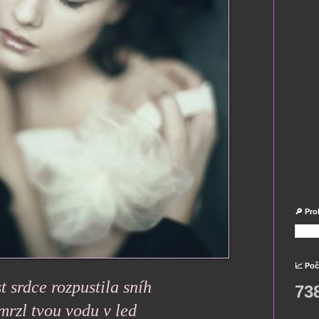
🔎 Pro
📈 Poč
t srdce rozpustila sníh
73
mrzl tvou vodu v led