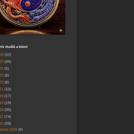
hív rituálů a básní
26
(32)
25
(44)
24
(5)
23
(6)
22
(8)
21
(10)
20
(17)
19
(19)
18
(50)
17
(74)
16
(59)
since 2016
(6)