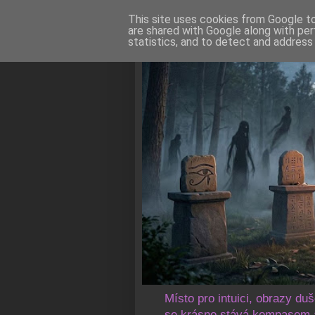
This site uses cookies from Google to 
are shared with Google along with per
statistics, and to detect and address
Místo pro intuici, obrazy du
se krásno stává kompasem a