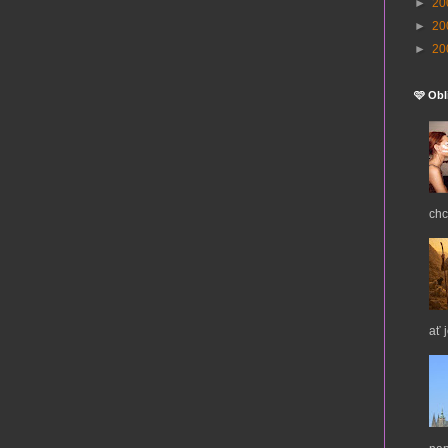
►
20
►
20
►
20
🩷 Obl
chc
ať 