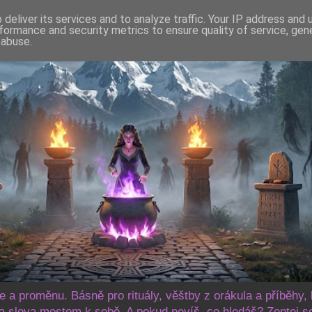
deliver its services and to analyze traffic. Your IP address and
formance and security metrics to ensure quality of service, ge
 abuse.
še a proměnu. Básně pro rituály, věštby z orákula a příběhy, 
 slova mostem k sobě. A pokud nevíš, co hledáš? Zeptej s