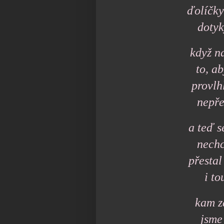
ďolíčky
dotyk
když n
to, a
provlh
nepřes
a teď s
nechc
přestal
i to
kam z
jsme 