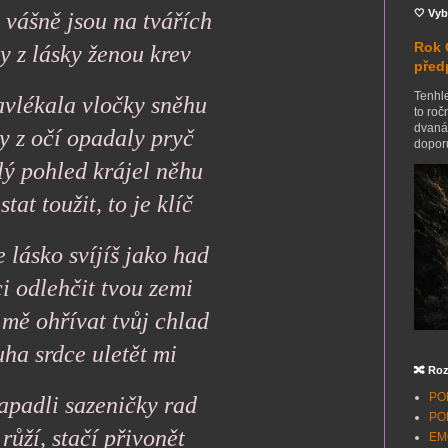
🤍 Vyb
 vášně jsou na tvářích
Rok 
y z lásky ženou krev
před
Tenhle
avlékala vločky sněhu
to roč
dvanác
by z očí opadaly pryč
doporu
lý pohled krájel něhu
tat toužit, to je klíč
e lásko svíjíš jako had
i odlehčit tvou zemi
 mě ohřívat tvůj chlad
uha srdce uletět mi
🔀 Roz
POH
apadli sazeničky rad
POH
růží, stačí přivonět
EMO