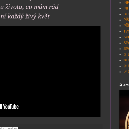
INF
u života, co mám rád
INF
BON
 ní každý živý květ
PÍŠ
PÍŠ
TVO
SPO
SP
SPO
🖇️
📢 
🤳 
📍 
🔮 Arc