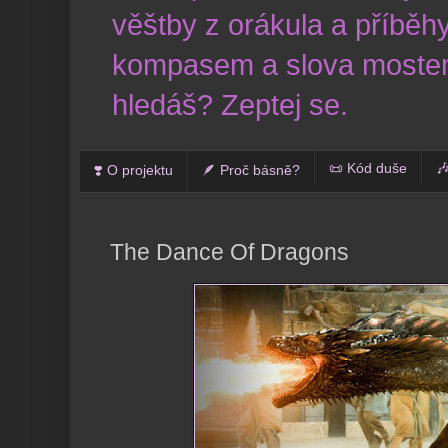
věštby z orákula a příběhy
kompasem a slova mostem
hledáš? Zeptej se.
📜 Kód duše

❣️ O projektu
🪶 Proč básně?
The Dance Of Dragons