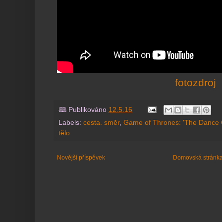
fotozdroj
🕮 Publikováno
12.5.16
Labels:
cesta. směr
,
Game of Thrones: 'The Dance 
tělo
Novější příspěvek
Domovská stránk