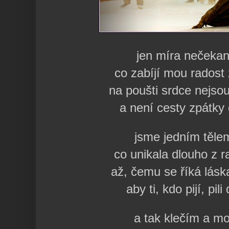
jen míra nečekan
co zabíjí mou radost
na poušti srdce nejso
a není cesty zpátky
jsme jedním těle
co unikala dlouho z r
až, čemu se říká láska
aby ti, kdo pijí, pili
a tak klečím a m