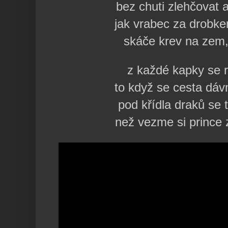
bez chuti zlehčovat 
jak vrabec za drobk
skáče krev na zem,
z každé kapky se 
to když se cesta dáv
pod křídla draků se
než vezme si prince