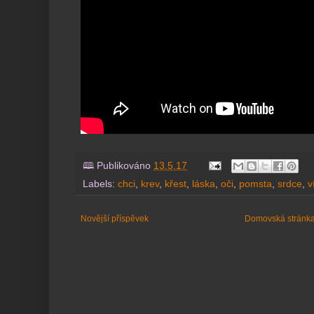
🕮 Publikováno
13.5.17
Labels:
chci
,
krev
,
křest
,
láska
,
oči
,
pomsta
,
srdce
,
v
Novější příspěvek
Domovská stránk