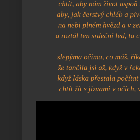
chtít, aby nám život aspoň
aby, jak čerstvý chléb a pi
na nebi plném hvězd a v ze
a roztál ten srdeční led, ta c
slepýma očima, co máš, říkáš
že tančila jsi až, když v ře
když láska přestala počítat
chtít žít s jizvami v očích,