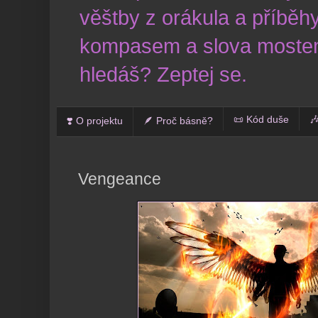
věštby z orákula a příběhy
kompasem a slova mostem
hledáš? Zeptej se.
📜 Kód duše

❣️ O projektu
🪶 Proč básně?
Vengeance