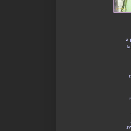
a 
k
n
s
sv