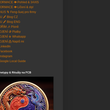
ORMACE 👁️ Pohled & 3AXIS
ORMACE 👁️ Líčení & styl
US 🌀 Feng-šuej pro firmy
U 🖋️ Blog CZ
U 🖋️ Blog ENG
ŘÍM 🎶 Písně
JENÍ 🪙 Platby
OJENÍ 📳 Whatsapp
JENÍ 📩 Napiš mi
 LinkedIn
Facebook
Instagram
Google Local Guide
hetypy & Rituály na FCB