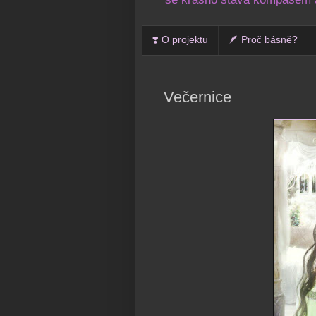
❣️ O projektu
🪶 Proč básně?
Večernice