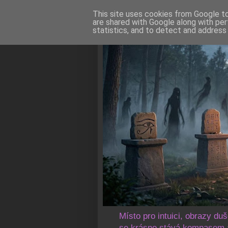
This site uses cookies from Google to 
are shared with Google along with per
statistics, and to detect and address
Místo pro intuici, obrazy du
se krásno stává kompasem a