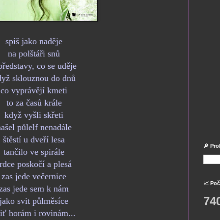
spíš jako naděje
na polštáři snů
představy, co se uděje
dyž sklouznou do dnů
co vyprávějí kmeti
to za časů krále
když vyšli skřeti
ašel půlelf nenadále
štěstí u dveří lesa
🔎 Pro
tančilo ve spirále
rdce poskočí a plesá
zas jede večernice
📈 Poč
zas jede sem k nám
74
jako svit půlměsíce
iť horám i rovin
ám...