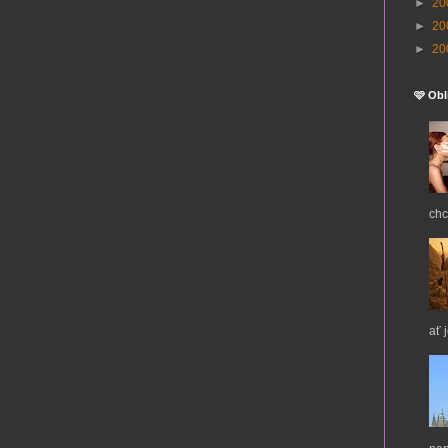
►
20
►
20
►
20
🩷 Obl
chc
ať 