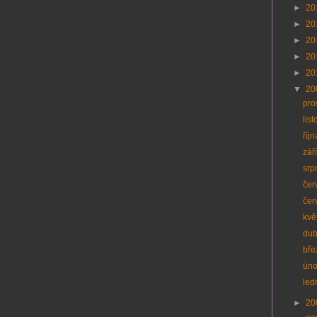
►
20
►
20
►
20
►
20
►
20
▼
20
pro
lis
říj
zář
srp
čer
čer
kvě
du
bř
ún
led
►
20