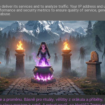
deliver its services and to analyze traffic. Your IP address and
formance and security metrics to ensure quality of service, ge
 abuse.
še a proměnu. Básně pro rituály, věštby z orákula a příběhy, 
 slova mostem k sobě. A pokud nevíš, co hledáš? Zeptej s