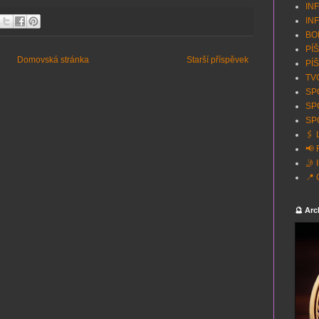
INF
INF
BON
PÍŠ
Domovská stránka
Starší příspěvek
PÍŠ
TVO
SPO
SP
SPO
🖇️
📢 
🤳 
📍 
🔮 Arc