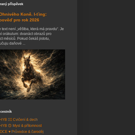
raný příspěvek
Ohnivého Koně. I-ťing:
pověď pro rok 2026
 text není „věštba, která má pravdu“. Je
ní orákulum: dvanáct obrazů pro
t měsíců. Pokud čekáš jistotu,
čuju daňové ...
cestník
YB 🧘‍♂️ Cvičení & dech
YB 🙃 Mysl & přítomnost
CE ♥️ Průvodce & čaroděj