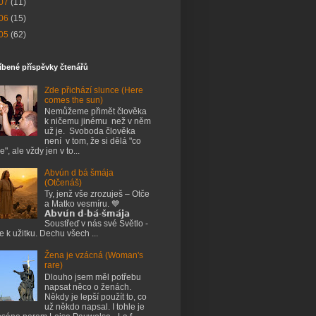
07
(11)
06
(15)
05
(62)
íbené příspěvky čtenářů
Zde přichází slunce (Here
comes the sun)
Nemůžeme přimět člověka
k ničemu jinému než v něm
už je. Svoboda člověka
není v tom, že si dělá "co
e", ale vždy jen v to...
Abvún d bá šmája
(Otčenáš)
Ty, jenž vše zrozuješ – Otče
a Matko vesmíru. 💙
𝗔𝗯𝘃𝘂́𝗻 𝗱-𝗯𝗮́-𝘀̌𝗺𝗮́𝗷𝗮
Soustřeď v nás své Světlo -
je k užitku. Dechu všech ...
Žena je vzácná (Woman's
rare)
Dlouho jsem měl potřebu
napsat něco o ženách.
Někdy je lepší použít to, co
už někdo napsal. I tohle je