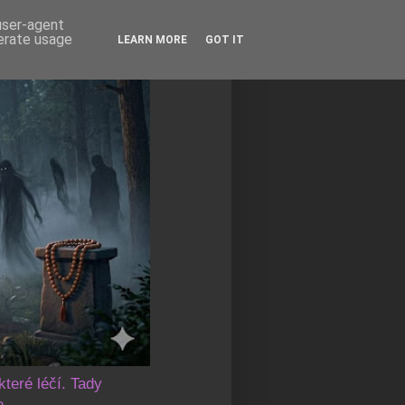
 user-agent
nerate usage
LEARN MORE
GOT IT
které léčí. Tady
e.