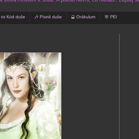
📜 Kód duše
🎶 Písně duše
🔮 Orákulum
🌸 PEI