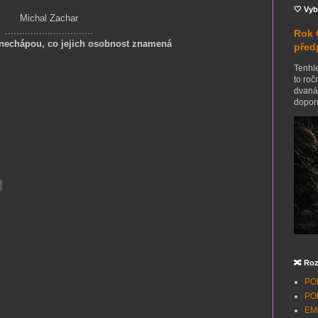
🤍 Vyb
Michal Zachar
...............................
Rok 
 nechápou, co jejich osobnost znamená
před
Tenhle
to roč
dvanác
doporu
🔀 Roz
POH
POH
EMO