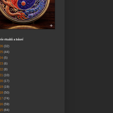
hív rituálů a básní
26
(32)
25
(44)
24
(5)
23
(6)
22
(8)
21
(10)
20
(17)
19
(19)
18
(50)
17
(74)
16
(59)
15
(64)