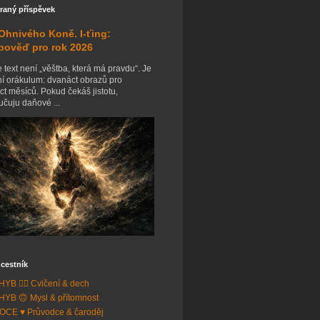
raný příspěvek
Ohnivého Koně. I-ťing:
pověď pro rok 2026
 text není „věštba, která má pravdu“. Je
ní orákulum: dvanáct obrazů pro
t měsíců. Pokud čekáš jistotu,
čuju daňové ...
cestník
YB 🧘‍♂️ Cvičení & dech
YB 🙃 Mysl & přítomnost
CE ♥️ Průvodce & čaroděj