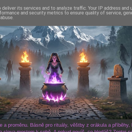
deliver its services and to analyze traffic. Your IP address and
formance and security metrics to ensure quality of service, ge
 abuse.
še a proměnu. Básně pro rituály, věštby z orákula a příběhy, 
 slova mostem k sobě. A pokud nevíš, co hledáš? Zeptej s