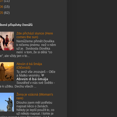
07
(11)
06
(15)
05
(62)
íbené příspěvky čtenářů
Zde přichází slunce (Here
comes the sun)
Nemůžeme přimět člověka
k ničemu jinému než v něm
už je. Svoboda člověka
není v tom, že si dělá "co
e", ale vždy jen v to...
Abvún d bá šmája
(Otčenáš)
Ty, jenž vše zrozuješ – Otče
a Matko vesmíru. 💙
𝗔𝗯𝘃𝘂́𝗻 𝗱-𝗯𝗮́-𝘀̌𝗺𝗮́𝗷𝗮
Soustřeď v nás své Světlo -
je k užitku. Dechu všech ...
Žena je vzácná (Woman's
rare)
Dlouho jsem měl potřebu
napsat něco o ženách.
Někdy je lepší použít to, co
už někdo napsal. I tohle je