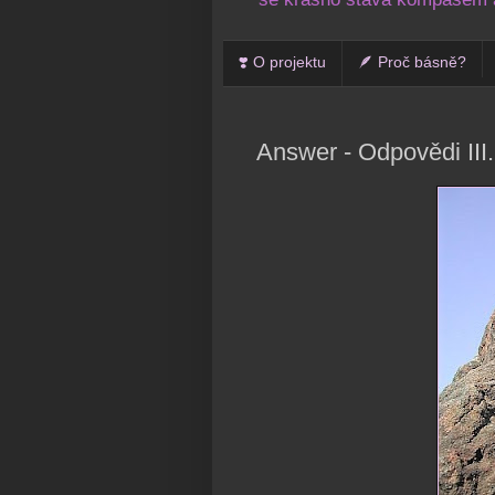
❣️ O projektu
🪶 Proč básně?
Answer - Odpovědi III.