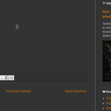
🤍 Vyb
Rok 
před
Tenhle
to roč
dvanác
doporu
Domovská stránka
Starší příspěvek
🔀 Roz
POH
POH
EMO