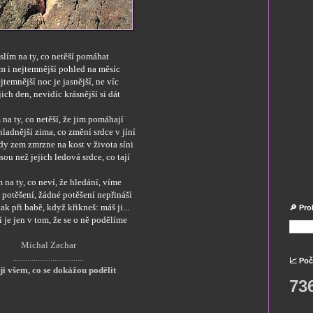
lím na ty, co netěší pomáhat
m i nejtemnější pohled na měsíc
ejtemnější noc je jasnější, ne víc
jich den, nevidíc krásnější si dát
na ty, co netěší, že jim pomáhají
chladnější zima, co změní srdce v jíní
kdy zem zmrzne na kost v života síni
jsou než jejich ledová srdce, co tají
 na ty, co neví, že hledání, víme
 potěšení, žádné potěšení nepřináší
tak při babě, když křikneš: máš ji...
🔎 Pro
 je jen v tom, že se o ně podělíme
Michal Zachar
..................................
📈 Poč
ji všem, co se dokážou podělit
73