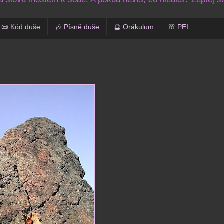
📜 Kód duše
🎶 Písně duše
🔮 Orákulum
🌸 PEI