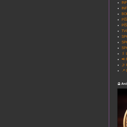
INF
INF
BON
PÍŠ
PÍŠ
TVO
SPO
SP
SPO
🖇️
📢 
🤳 
📍 
🔮 Arc