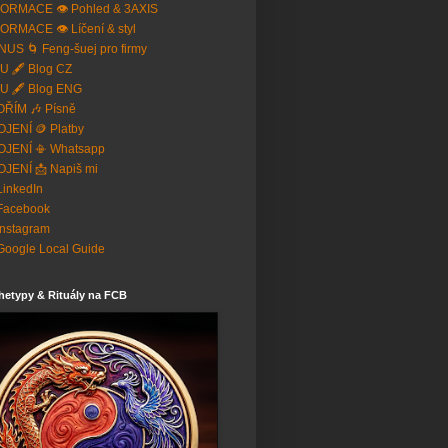
ORMACE 👁️ Pohled & 3AXIS
ORMACE 👁️ Líčení & styl
US 🌀 Feng-šuej pro firmy
U 🖋️ Blog CZ
U 🖋️ Blog ENG
ŘÍM 🎶 Písně
JENÍ 🪙 Platby
OJENÍ 📳 Whatsapp
JENÍ 📩 Napiš mi
 LinkedIn
Facebook
Instagram
Google Local Guide
hetypy & Rituály na FCB