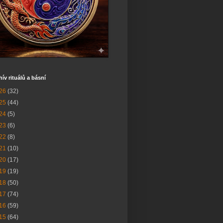
hív rituálů a básní
26
(32)
25
(44)
24
(5)
23
(6)
22
(8)
21
(10)
20
(17)
19
(19)
18
(50)
17
(74)
16
(59)
15
(64)