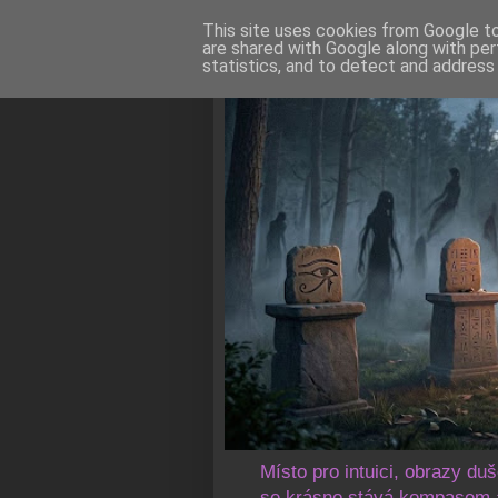
This site uses cookies from Google to 
are shared with Google along with per
statistics, and to detect and address
Místo pro intuici, obrazy du
se krásno stává kompasem a