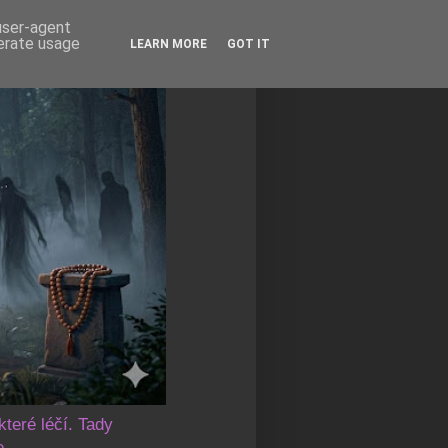
 user-agent
nerate usage
LEARN MORE
GOT IT
které léčí. Tady
e.