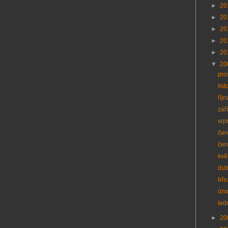
►
20
►
20
►
20
►
20
►
20
▼
20
pro
lis
říj
zář
srp
čer
čer
kvě
du
bř
ún
led
►
20