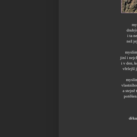
mys
druhý
i ta n
než je
myslím 
jiní i nej
i v den, 
vřelejší 
myslím
vlastního
a stejně 
potěšení
děku