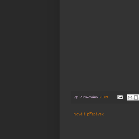
🕮 Publikováno
6.3.09
Novější příspěvek