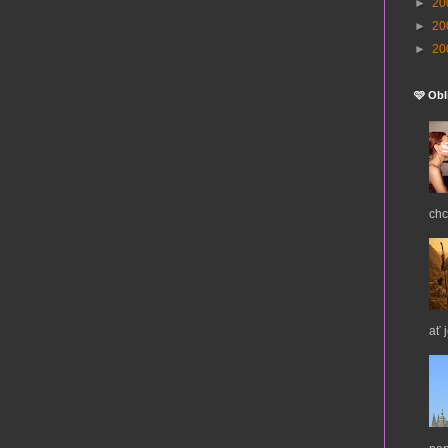
►
20
►
20
►
20
🩷 Obl
chc
ať 