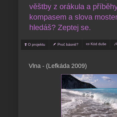
věštby z orákula a příběhy
kompasem a slova mostem
hledáš? Zeptej se.
📜 Kód duše

❣️ O projektu
🪶 Proč básně?
Vlna - (Lefkáda 2009)