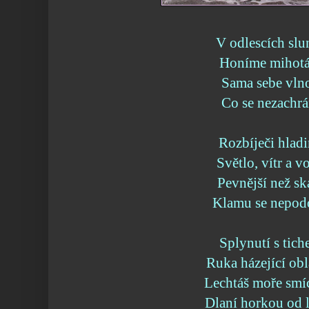
V odlescích slu
Honíme mihotá
Sama sebe vln
Co se nezachrá
Rozbíječi hladi
Světlo, vítr a v
Pevnější než sk
Klamu se nepod
Splynutí s tich
Ruka házející obl
Lechtáš moře smí
Dlaní horkou od 