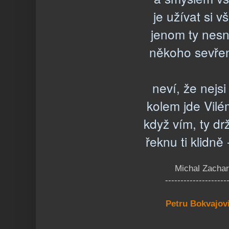
je užívat si v
jenom ty nesn
někoho sevře
neví, že nejsi
kolem jde Vilé
když vím, ty drž
řeknu ti klidně -
Michal Zachar
--------------------
Petru Bokvajovi