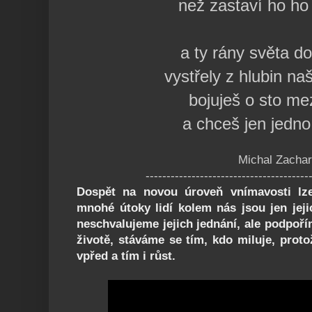
než zastaví ho ho
a ty rány světa do
vystřely z hlubin na
bojuješ o sto mez
a chceš jen jedn
Michal Zachar
---------------------------------------
Dospět na novou úroveň vnímavosti lz
mnohé útoky lidí kolem nás jsou jen jeji
neschvalujeme jejich jednání, ale podpořím
životě, stáváme se tím, kdo miluje, pro
vpřed a tím i růst.