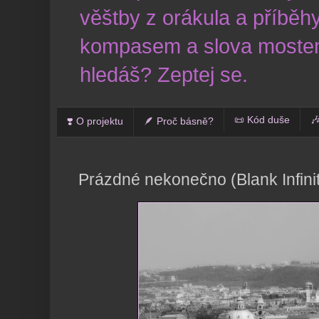
věštby z orákula a příběhy
kompasem a slova mostem
hledáš? Zeptej se.
📜 Kód duše

❣️ O projektu
🪶 Proč básně?
Prázdné nekonečno (Blank Infini