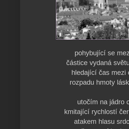
pohybující se mez
částice vydaná svět
hledající čas mezi 
rozpadu hmoty lásk
utočím na jádro 
kmitající rychlostí č
atakem hlasu srdc