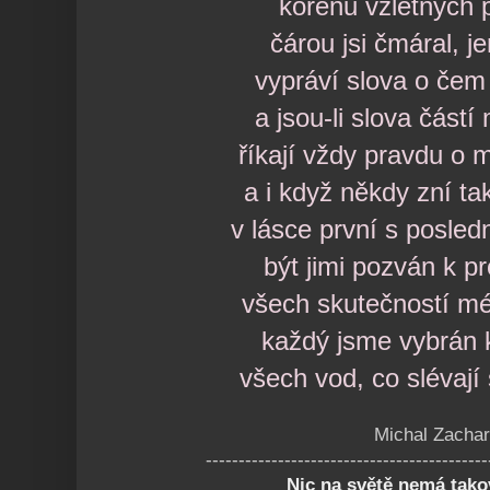
kořenů vzletných 
čárou jsi čmáral, j
vypráví slova o čem 
a jsou-li slova částí
říkají vždy pravdu o 
a i když někdy zní ta
v lásce první s posled
být jimi pozván k p
všech skutečností m
každý jsme vybrán 
všech vod, co slévají
Michal Zachar
-------------------------------------------
Nic na světě nemá tak