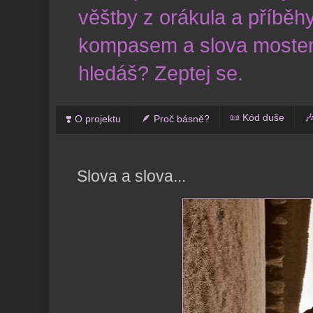
věštby z orákula a příběhy
kompasem a slova mostem
hledáš? Zeptej se.
📜 Kód duše

❣️ O projektu
🪶 Proč básně?
Slova a slova...