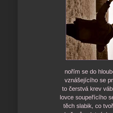
nořím se do hloub
vznášejícího se p
to čerstvá krev vá
lovce soupeřícího 
těch slabik, co tvo