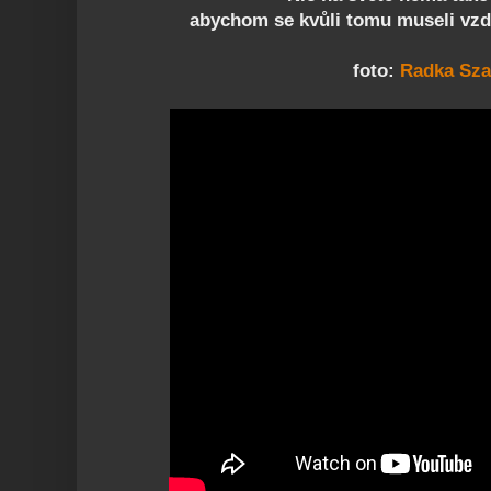
abychom se kvůli tomu museli vzd
foto:
Radka Sz