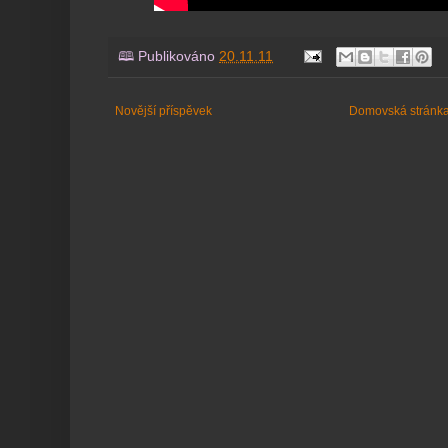
🕮 Publikováno
20.11.11
Novější příspěvek
Domovská stránk