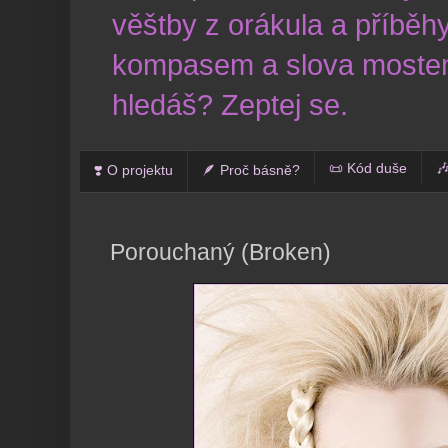
věštby z orákula a příběhy
kompasem a slova mostem
hledáš? Zeptej se.
📜 Kód duše

❣️ O projektu
🪶 Proč básně?
Porouchaný (Broken)