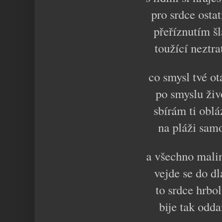
pro srdce osta
přeříznutím š
toužící neztr
co smysl tvé o
po smyslu živ
sbírám ti obl
na pláži sam
a všechno mali
vejde se do d
to srdce hrbol
bije tak odd