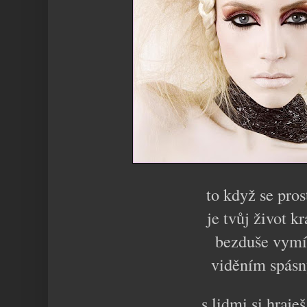
to když se pros
je tvůj život k
bezduše vymí
viděním spás
s lidmi si hraje