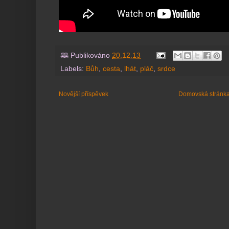
🕮 Publikováno
20.12.13
Labels:
Bůh
,
cesta
,
lhát
,
pláč
,
srdce
Novější příspěvek
Domovská stránk