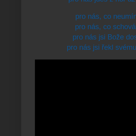
pro nás, co neumí
pro nás, co schov
pro nás jsi Bože do
pro nás jsi řekl svému