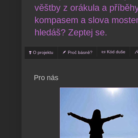
věštby z orákula a příběhy
kompasem a slova mostem
hledáš? Zeptej se.
📜 Kód duše

❣️ O projektu
🪶 Proč básně?
Pro nás