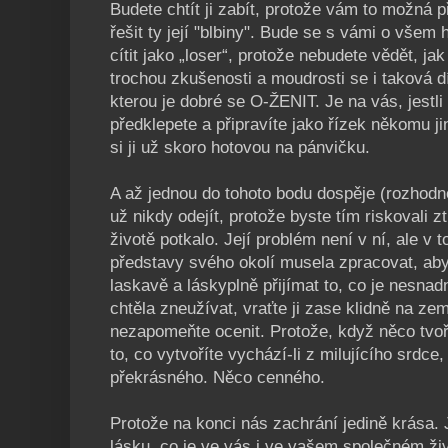
Budete chtít ji zabít, protože vám to možná 
řešit ty její "blbiny". Bude se s vámi o všem
cítit jako „loser“, protože nebudete vědět, jak 
trochou zkušenosti a moudrosti se i taková 
kterou je dobré se O-ŽENIT. Je na vás, jestli 
předklepete a připravíte jako řízek někomu ji
si ji už skoro hotovou na pánvičku.
A až jednou do tohoto bodu dospěje (rozhodne
už nikdy odejít, protože byste tím riskovali z
životě potkalo. Její problém není v ní, ale v
představy svého okolí musela zpracovat, aby 
laskavě a láskyplně přijímat to, co je nesna
chtěla zneužívat, vraťte ji zase klidně na zem,
nezapomeňte ocenit. Protože, když něco tvoří
to, co vytvoříte vychází-li z milujícího srdc
překrásného. Něco cenného.
Protože na konci nás zachrání jedině krása. J
lásku, co je ve vás i ve vašem společném živ