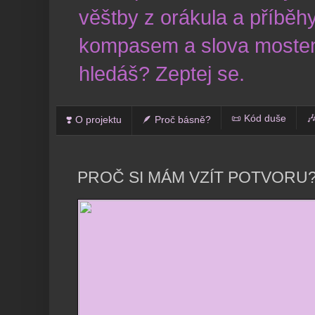
věštby z orákula a příběhy
kompasem a slova mostem
hledáš? Zeptej se.
📜 Kód duše

❣️ O projektu
🪶 Proč básně?
PROČ SI MÁM VZÍT POTVORU