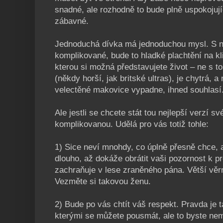
snadné, ale rozhodně to bude plně uspokojují
zábavné.
Jednoduchá dívka má jednoduchou mysl. S ní
komplikované, bude to hladké plachtění na kl
kterou si možná představujete život – ne s t
(někdy horší, jak britské ultras), je chytrá, 
velectěné makovice vypadne, ihned souhlasí
Ale jestli se chcete stát tou nejlepší verzí s
komplikovanou. Udělá pro vás totiž tohle:
1) Sice neví mnohdy, co úplně přesně chce, a
dlouho, až dokáže obrátit vaši pozornost k p
zachraňuje v lese zraněného pána. Větší vě
Vezměte si takovou ženu.
2) Bude po vás chtít váš respekt. Pravda je ta
kterými se můžete pousmát, ale to byste nem