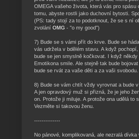
OMEGA vašeho života, která vás pro spásu 
tomu, abyste rostli jako duchovní bytosti. S
(PS: tady stojí za to podotknout, že se s ní 
zvolání
OMG
- "o my good")
7) Bude se s vámi přít do krve. Bude se háda
vás udržela v bdělém stavu. A když pochopí,
bude se jen smyslně kočkovat. I když někdy
Emotikona smile. Ale stejně tak bude bojovat
bude se rvát za vaše děti a za vaši svobodu
8) Bude se vám chtít vždy vyrovnat a bude 
A jen opravdový muž si přizná, že je jeho ž
on. Protože ji miluje. A protože ona udělá t
Vezměte si takovou ženu.
--------------
No pánové, komplikovaná, ale nezralá dívka