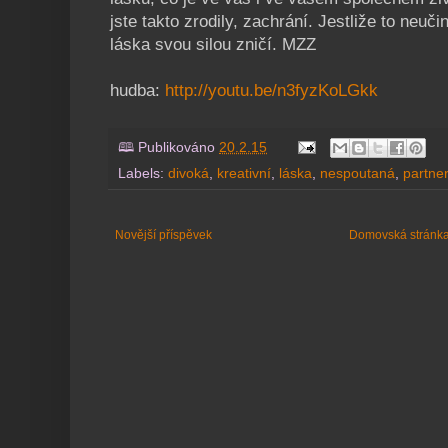
jste takto zrodily, zachrání. Jestliže to neuč
láska svou silou zničí. MZZ
hudba
:
http://youtu.be/n3fyzKoLGkk
🕮 Publikováno
20.2.15
Labels:
divoká
,
kreativní
,
láska
,
nespoutaná
,
partner
Novější příspěvek
Domovská stránk