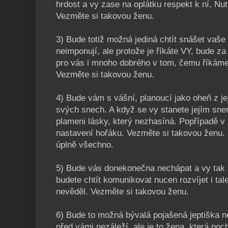
hrdost a vy zase na oplátku respekt k ní, Nu
Vezměte si takovou ženu.
3) Bude totiž možná jediná chtít snášet vaše n
neimponují, ale protože je říkáte VY, bude za
pro vás i mnoho dobrého v tom, čemu říkáme d
Vezměte si takovou ženu.
4) Bude vám s vášní, planoucí jako oheň z jej
svých snech. A když se vy stanete jejím sne
plameni lásky, který nezhasíná. Popřípadě v 
nastavení hořáku. Vezměte si takovou ženu. 
úplně všechno.
5) Bude vás donekonečna nechápat a vy tak 
budete chtít komunikovat nucen rozvíjet i tale
nevěděl. Vezměte si takovou ženu.
6) Bude to možná bývalá pojašená jeptiška n
před vámi nezáleží, ale je to žena, která poch