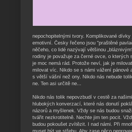
nepochopitelnými tvory. Komplikované dívky j
emotivní. Česky řečeno jsou "praštěné pavla
něčeho, co lidé nazývají většinou „bláznivý
rodiny je považuje za černé ovce, o kterých
je moc nemá rád. Protože neví, jak je milova
milovat víc. Nikdo se s námi vážení pánové
s větší vášní než ony. Nikdo nás nebude tol
ne. Ten asi určitě ne...
Nikdo nás tolik nepovzbudí v cestě za našim
hlubokých konverzací, které nás donutí poklá
názorů a myšlenek. Vždy se nás budou snaži
tvářit nezkrotitelně. Nechte jim ten pocit. Vž
budou pokoušet zvítězit. I nad námi. Při mn
muset být ve střehu. Aby zase něco neprove