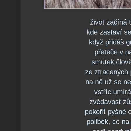
život začíná
kde zastaví s
když přidáš 
přeteče v n
smutek člov
ze ztracených 
na ně už se n
vstříc umírá
zvědavost zů
pokořit pyšné c
polibek, co na