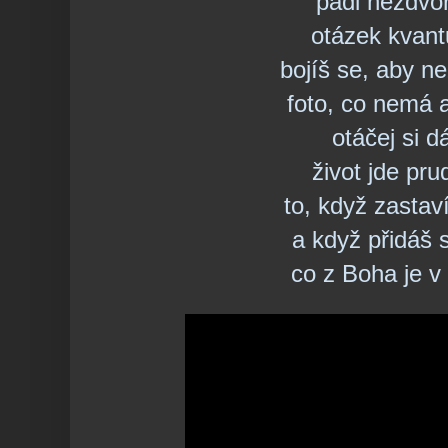
padl nezdvoř
otázek kvan
bojíš se, aby ne
foto, co nemá 
otáčej si dá
život jde pru
to, když zastav
a když přidáš 
co z Boha je v