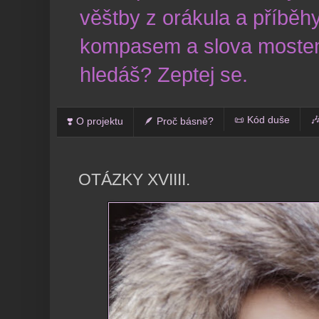
věštby z orákula a příběhy
kompasem a slova mostem
hledáš? Zeptej se.
📜 Kód duše

❣️ O projektu
🪶 Proč básně?
OTÁZKY XVIIII.