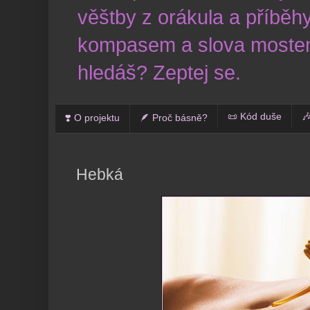
věštby z orákula a příběhy
kompasem a slova mostem
hledáš? Zeptej se.
📜 Kód duše

❣️ O projektu
🪶 Proč básně?
Hebká