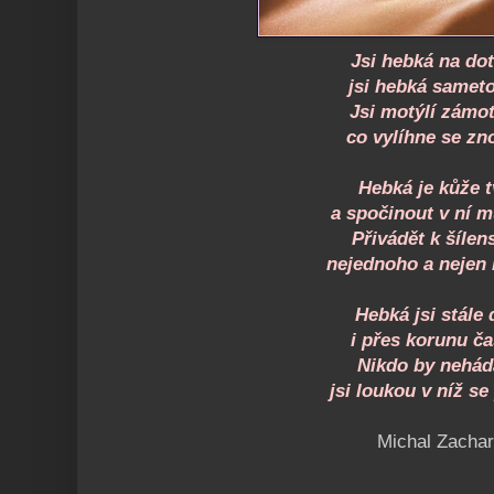
Jsi hebká na dot
jsi hebká samet
Jsi motýlí zámo
co vylíhne se zn
Hebká je kůže 
a spočinout v ní 
Přivádět k šílen
nejednoho a nejen
Hebká jsi stále 
i přes korunu ča
Nikdo by nehád
jsi loukou v níž se
Michal Zachar