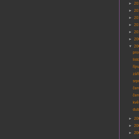
►
20
►
20
►
20
►
20
►
20
►
20
▼
20
pro
lis
říj
zář
srp
čer
čer
kvě
du
►
20
►
20
►
20