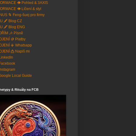
ORMACE 👁️ Pohled & 3AXIS
ORMACE 👁️ Líčení & styl
US 🌀 Feng-šuej pro firmy
U 🖋️ Blog CZ
U 🖋️ Blog ENG
ŘÍM 🎶 Písně
JENÍ 🪙 Platby
OJENÍ 📳 Whatsapp
JENÍ 📩 Napiš mi
 LinkedIn
Facebook
Instagram
Google Local Guide
hetypy & Rituály na FCB