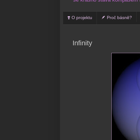
❣️ O projektu
🪶 Proč básně?
Infinity