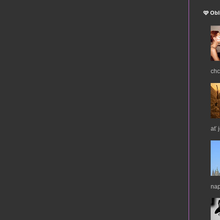
🩷 Obl
chc
ať 
nap