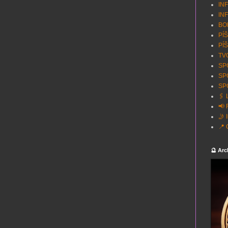
INF
INF
BON
PÍŠ
PÍŠ
TVO
SPO
SP
SPO
🖇️
📢 
🤳 
📍 
🔮 Arc