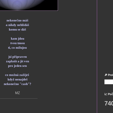
nekonečno máš
a nikdy nehlídáš
komu se dáš
kam jdou
tvou tmou
ti, co milujou
jsi připraven
zaplatit a jít ven
pro jeden sen
co možná zažiješ
🔎 Pro
když nenajdeš
nekonečno "cash"?
MZ
📈 Poč
......................................
74