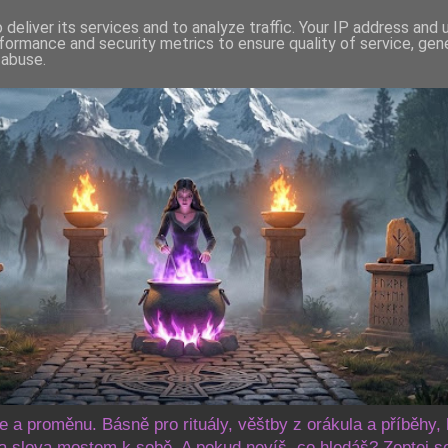
deliver its services and to analyze traffic. Your IP address and
formance and security metrics to ensure quality of service, ge
 abuse.
še a proměnu. Básně pro rituály, věštby z orákula a příběhy, 
 slova mostem k sobě. A pokud nevíš, co hledáš? Zeptej s