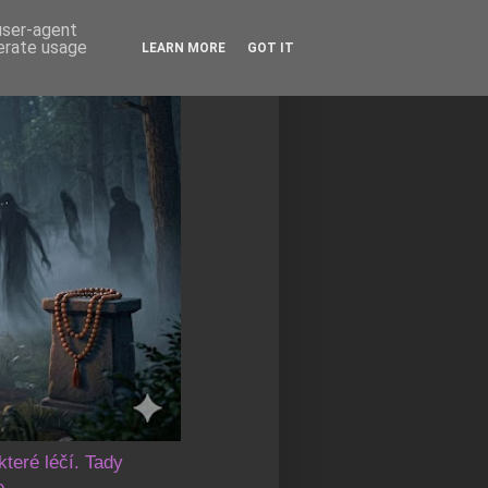
 user-agent
nerate usage
LEARN MORE
GOT IT
které léčí. Tady
e.