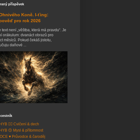
raný příspěvek
Ohnivého Koně. I-ťing:
pověď pro rok 2026
 text není „věštba, která má pravdu“. Je
ní orákulum: dvanáct obrazů pro
t měsíců. Pokud čekáš jistotu,
čuju daňové ...
cestník
YB 🧘‍♂️ Cvičení & dech
YB 🙃 Mysl & přítomnost
CE ♥️ Průvodce & čaroděj