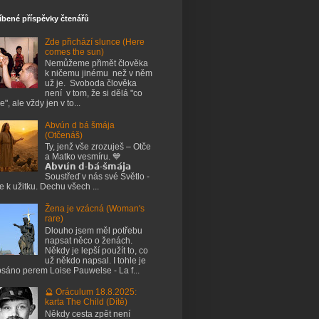
íbené příspěvky čtenářů
Zde přichází slunce (Here
comes the sun)
Nemůžeme přimět člověka
k ničemu jinému než v něm
už je. Svoboda člověka
není v tom, že si dělá "co
e", ale vždy jen v to...
Abvún d bá šmája
(Otčenáš)
Ty, jenž vše zrozuješ – Otče
a Matko vesmíru. 💙
𝗔𝗯𝘃𝘂́𝗻 𝗱-𝗯𝗮́-𝘀̌𝗺𝗮́𝗷𝗮
Soustřeď v nás své Světlo -
je k užitku. Dechu všech ...
Žena je vzácná (Woman's
rare)
Dlouho jsem měl potřebu
napsat něco o ženách.
Někdy je lepší použít to, co
už někdo napsal. I tohle je
sáno perem Loise Pauwelse - La f...
🔮 Oráculum 18.8.2025:
karta The Child (Dítě)
Někdy cesta zpět není