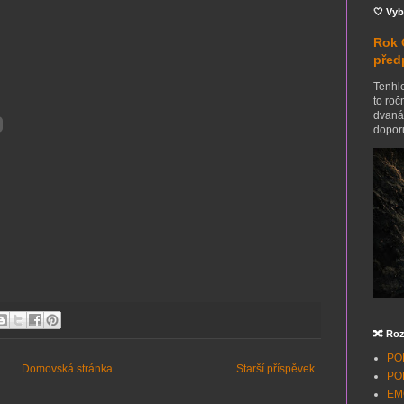
🤍 Vyb
Rok 
před
Tenhle
to roč
dvanác
doporu
🔀 Roz
POH
Domovská stránka
Starší příspěvek
POH
EMO