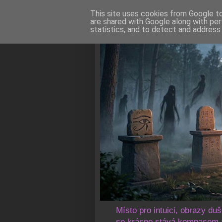
This site uses cookies from Google to 
are shared with Google along with per
statistics, and to detect and address
Místo pro intuici, obrazy du
se krásno stává kompasem a