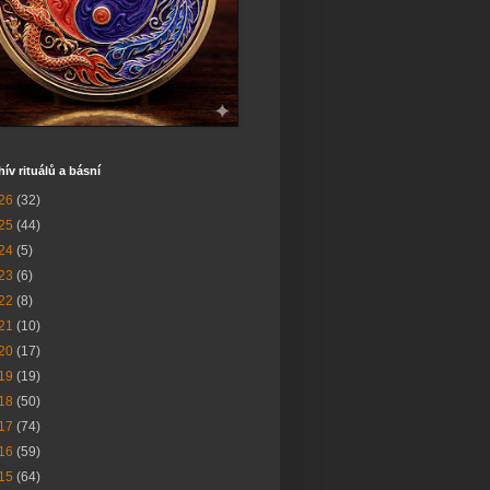
hív rituálů a básní
26
(32)
25
(44)
24
(5)
23
(6)
22
(8)
21
(10)
20
(17)
19
(19)
18
(50)
17
(74)
16
(59)
15
(64)