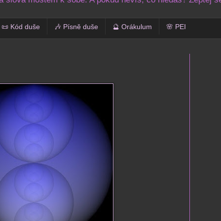
📜 Kód duše
🎶 Písně duše
🔮 Orákulum
🌸 PEI