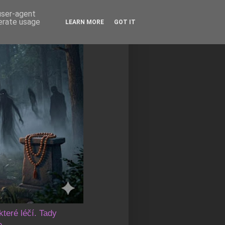
 user-agent
nerate usage
LEARN MORE
GOT IT
které léčí. Tady
e.