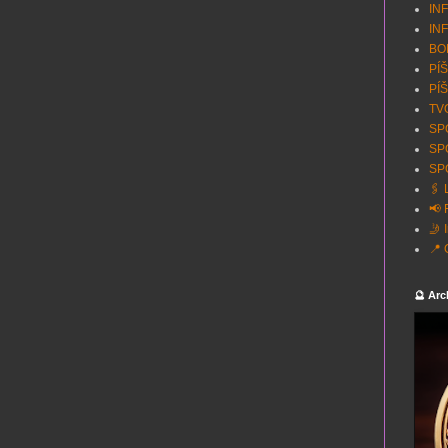
INF
INF
BON
PÍŠ
PÍŠ
TVO
SPO
SP
SPO
🖇️
📢 
🤳 
📍 
🔮 Arc