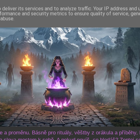
deliver its services and to analyze traffic. Your IP address and
formance and security metrics to ensure quality of service, ge
 abuse.
še a proměnu. Básně pro rituály, věštby z orákula a příběhy, 
 slova mostem k sobě. A pokud nevíš, co hledáš? Zeptej s