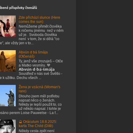
íbené příspěvky čtenářů
Zde přichází slunce (Here
comes the sun)
Nemůžeme přimět člověka
k ničemu jinému než v něm
už je. Svoboda člověka
není v tom, že si dělá "co
e", ale vždy jen v to...
Abvún d bá šmája
(Otčenáš)
Ty, jenž vše zrozuješ – Otče
a Matko vesmíru. 💙
𝗔𝗯𝘃𝘂́𝗻 𝗱-𝗯𝗮́-𝘀̌𝗺𝗮́𝗷𝗮
Soustřeď v nás své Světlo -
je k užitku. Dechu všech ...
Žena je vzácná (Woman's
rare)
Dlouho jsem měl potřebu
napsat něco o ženách.
Někdy je lepší použít to, co
už někdo napsal. I tohle je
sáno perem Loise Pauwelse - La f...
🔮 Oráculum 18.8.2025:
karta The Child (Dítě)
Někdy cesta zpět není