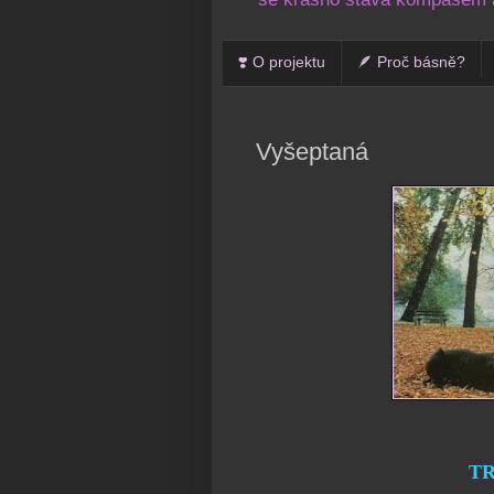
❣️ O projektu
🪶 Proč básně?
Vyšeptaná
TR