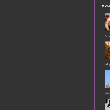
🩷 Obl
chc
ať 
nap