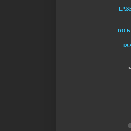
LÁS
DO K
DO
...
n