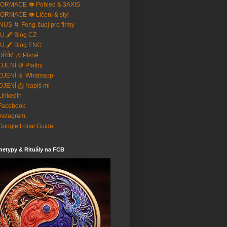
ORMACE 👁️ Pohled & 3AXIS
ORMACE 👁️ Líčení & styl
US 🌀 Feng-šuej pro firmy
U 🖋️ Blog CZ
U 🖋️ Blog ENG
ŘÍM 🎶 Písně
JENÍ 🪙 Platby
OJENÍ 📳 Whatsapp
JENÍ 📩 Napiš mi
 LinkedIn
Facebook
Instagram
Google Local Guide
hetypy & Rituály na FCB