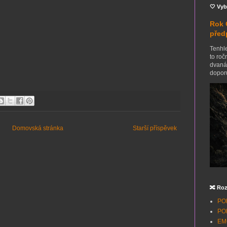
🤍 Vyb
Rok 
před
Tenhle
to roč
dvanác
doporu
Domovská stránka
Starší příspěvek
🔀 Roz
POH
POH
EMO