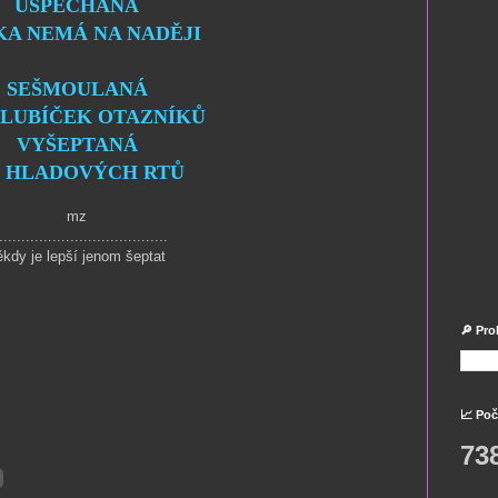
USPĚCHANÁ
KA NEMÁ NA NADĚJI
SEŠMOULANÁ
LUBÍČEK OTAZNÍKŮ
VYŠEPTANÁ
 HLADOVÝCH RT
Ů
mz
......................................
ěkdy je lepší jenom šeptat
🔎 Pro
📈 Poč
73