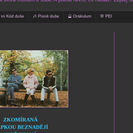
📜 Kód duše
🎶 Písně duše
🔮 Orákulum
🌸 PEI
ZKOMÍRANÁ
PKOU BEZNADĚJÍ