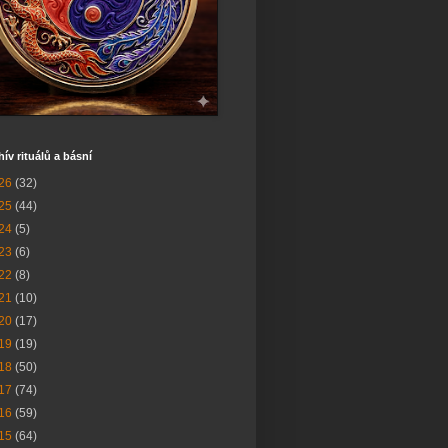
hív rituálů a básní
26
(32)
25
(44)
24
(5)
23
(6)
22
(8)
21
(10)
20
(17)
19
(19)
18
(50)
17
(74)
16
(59)
15
(64)