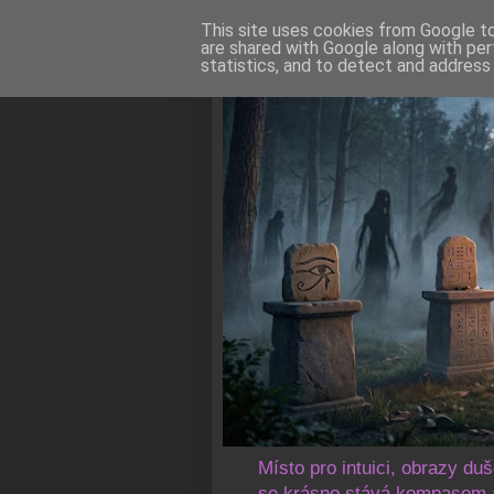
This site uses cookies from Google to 
are shared with Google along with per
statistics, and to detect and address
Místo pro intuici, obrazy du
se krásno stává kompasem a