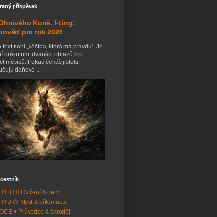
raný příspěvek
Ohnivého Koně. I-ťing:
pověď pro rok 2026
 text není „věštba, která má pravdu“. Je
ní orákulum: dvanáct obrazů pro
t měsíců. Pokud čekáš jistotu,
čuju daňové ...
cestník
YB 🧘‍♂️ Cvičení & dech
YB 🙃 Mysl & přítomnost
CE ♥️ Průvodce & čaroděj