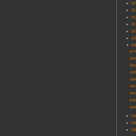
►
20
►
20
►
20
►
20
►
20
►
20
▼
20
pro
lis
říj
zář
srp
čer
čer
kvě
du
►
20
►
20
►
20