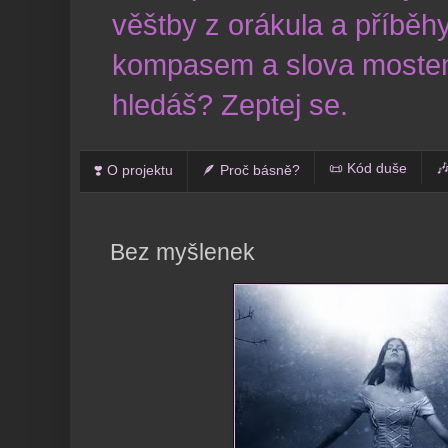
věštby z orákula a příběhy
kompasem a slova mostem
hledáš? Zeptej se.
📜 Kód duše

❣️ O projektu
🪶 Proč básně?
Bez myšlenek