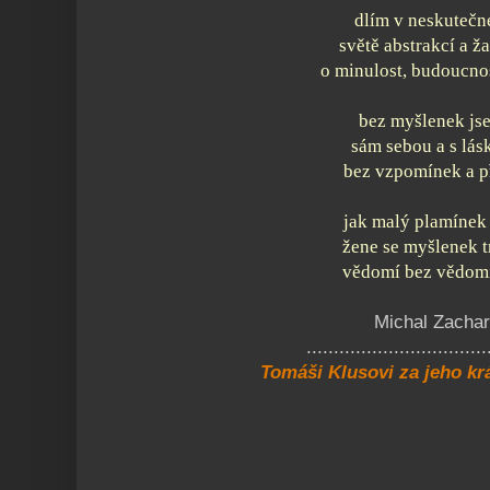
dlím v neskuteč
světě abstrakcí a ž
o minulost, budoucno
bez myšlenek js
sám sebou a s lás
bez vzpomínek a p
jak malý plamínek
žene se myšlenek 
vědomí bez vědomí
Michal Zachar
.................................
Tomáši Klusovi za jeho kr