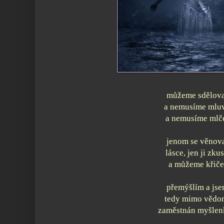
můžeme sdělov
a nemusíme mluv
a nemusíme mlč
jenom se věnov
lásce, jen ji zkus
a můžeme křiče
přemýšlím a js
tedy mimo vědo
zaměstnán myšle