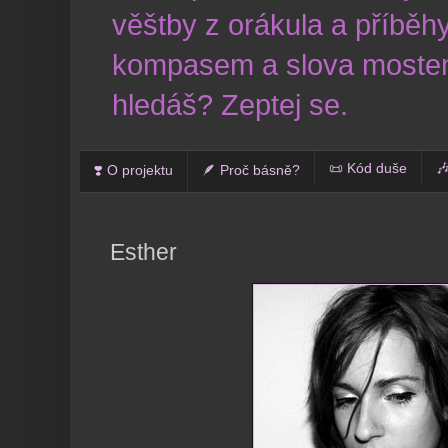
věštby z orákula a příběhy
kompasem a slova mostem
hledáš? Zeptej se.
📜 Kód duše

❣️ O projektu
🪶 Proč básně?
Esther