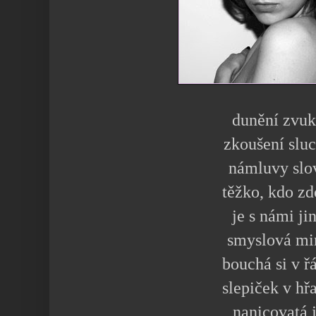
dunění zvu
zkoušení slu
námluvy slo
těžko, kdo zd
je s námi ji
smyslová mi
bouchá si v ř
slepiček v hř
nanicovatá 