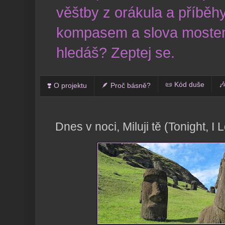
věštby z orákula a příběhy
kompasem a slova mostem
hledáš? Zeptej se.
📜 Kód duše

❣️ O projektu
🪶 Proč básně?
Dnes v noci, Miluji tě (Tonight, I