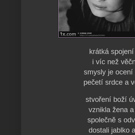
krátká spojení
i víc než věč
smysly je ocení
pečetí srdce a 
stvoření boží 
vznikla žena 
společně s od
dostali jablko 