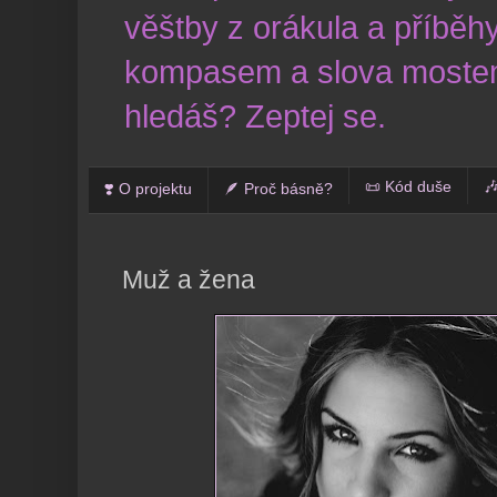
věštby z orákula a příběhy
kompasem a slova mostem
hledáš? Zeptej se.
📜 Kód duše

❣️ O projektu
🪶 Proč básně?
Muž a žena