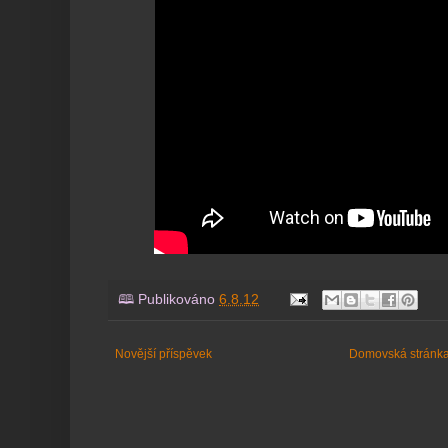
🕮 Publikováno
6.8.12
Novější příspěvek
Domovská stránk