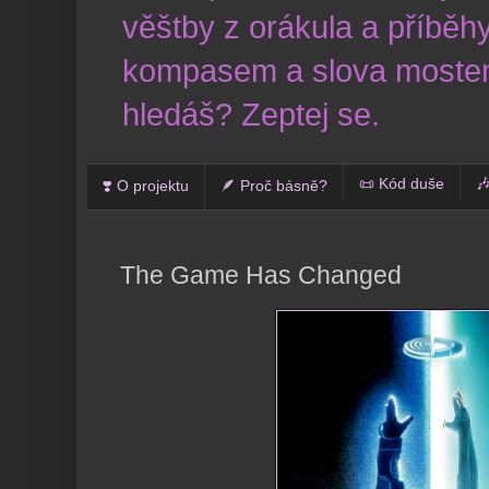
věštby z orákula a příběhy
kompasem a slova mostem
hledáš? Zeptej se.
📜 Kód duše

❣️ O projektu
🪶 Proč básně?
The Game Has Changed