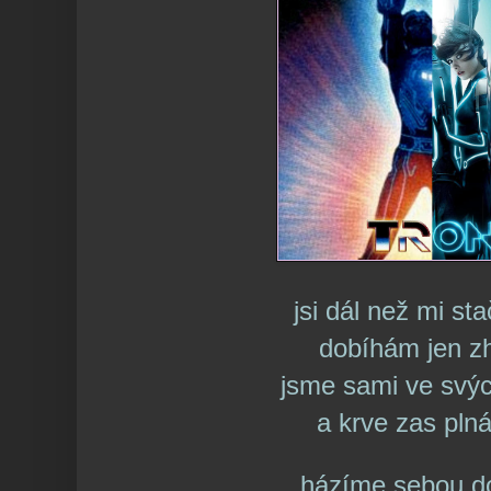
jsi dál než mi st
dobíhám jen z
jsme sami ve svý
a krve zas plná
házíme sebou do