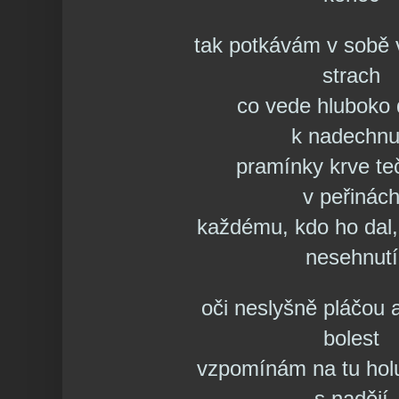
tak potkávám v sobě 
strach
co vede hluboko 
k nadechnu
pramínky krve te
v peřinác
každému, kdo ho dal,
nesehnutí
oči neslyšně pláčou a
bolest
vzpomínám na tu holub
s nadějí