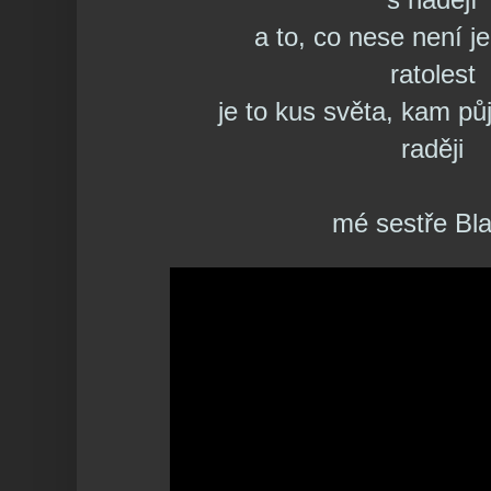
a to, co nese není j
ratolest
je to kus světa, kam p
raději
mé sestře Bl