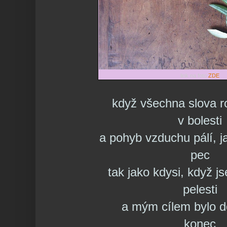
link na foto
ZDE
když všechna slova r
v bolesti
a pohyb vzduchu pálí, 
pec
tak jako kdysi, když j
pelesti
a mým cílem bylo do
konec