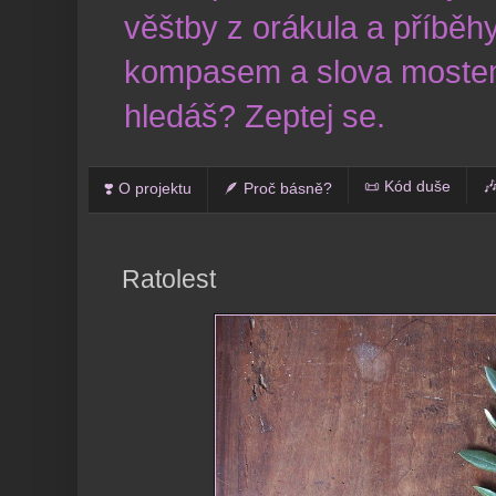
věštby z orákula a příběhy
kompasem a slova mostem
hledáš? Zeptej se.
📜 Kód duše

❣️ O projektu
🪶 Proč básně?
Ratolest