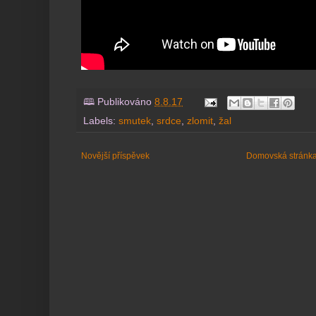
🕮 Publikováno
8.8.17
Labels:
smutek
,
srdce
,
zlomit
,
žal
Novější příspěvek
Domovská stránk