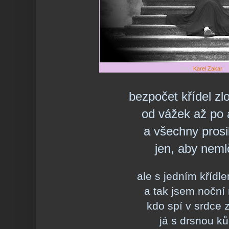
foto:
Karel Zakar
bezpočet křídel zl
od vážek až po 
a všechny prosi
jen, aby neml
ale s jedním křídle
a tak jsem noční
kdo spí v srdce z
já s drsnou k