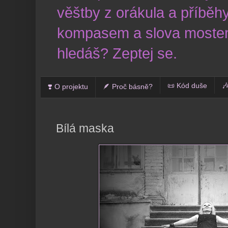
věštby z orákula a příběhy
kompasem a slova mostem
hledáš? Zeptej se.
📜 Kód duše

❣️ O projektu
🪶 Proč básně?
Bílá maska