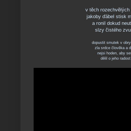
v těch rozechvělých
jakoby ďábel stisk 
a ronil dokud neu
slzy čistého zv
dopustit smutek v obr
zla srdce člověka a 
nejsi hoden, aby s
dělil o jeho radost