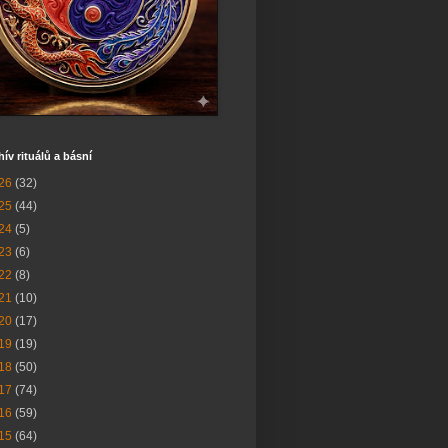
hív rituálů a básní
26
(32)
25
(44)
24
(5)
23
(6)
22
(8)
21
(10)
20
(17)
19
(19)
18
(50)
17
(74)
16
(59)
15
(64)