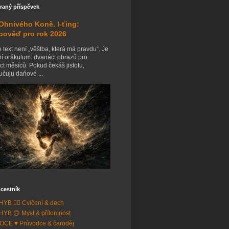
raný příspěvek
Ohnivého Koně. I-ťing:
pověď pro rok 2026
 text není „věštba, která má pravdu“. Je
ní orákulum: dvanáct obrazů pro
t měsíců. Pokud čekáš jistotu,
čuju daňové ...
cestník
YB 🧘‍♂️ Cvičení & dech
YB 🙃 Mysl & přítomnost
CE ♥️ Průvodce & čaroděj