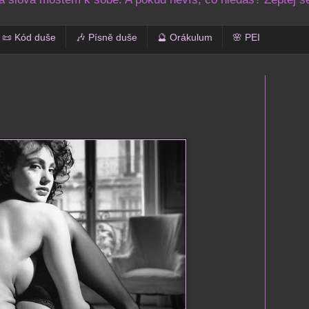
📜 Kód duše
🎶 Písně duše
🔮 Orákulum
🌸 PEI