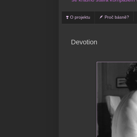
❣️ O projektu
🪶 Proč básně?
Devotion