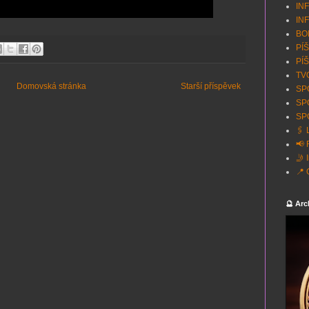
INF
INF
BON
PÍŠ
PÍŠ
TVO
Domovská stránka
Starší příspěvek
SPO
SP
SPO
🖇️
📢 
🤳 
📍 
🔮 Arc