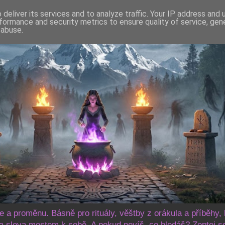
deliver its services and to analyze traffic. Your IP address and
formance and security metrics to ensure quality of service, ge
 abuse.
še a proměnu. Básně pro rituály, věštby z orákula a příběhy, 
 slova mostem k sobě. A pokud nevíš, co hledáš? Zeptej s