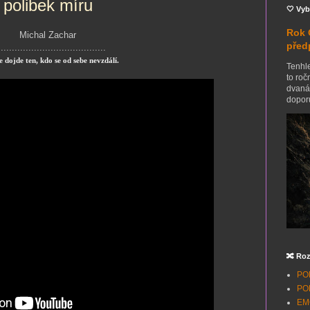
polibek míru
🤍 Vyb
Rok 
Michal Zachar
před
.......................................
 dojde ten, kdo se od sebe nevzdálí.
Tenhle
to roč
dvanác
doporu
🔀 Roz
POH
POH
EMO