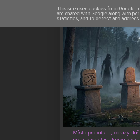
This site uses cookies from Google to 
are shared with Google along with per
statistics, and to detect and address
Místo pro intuici, obrazy du
se krásno stává kompasem a