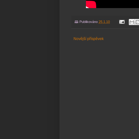
🕮 Publikováno
25.1.10
Novější příspěvek