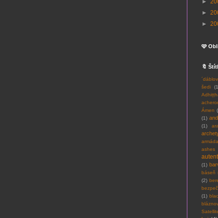
►
20
►
20
►
20
🩷 Obl
🔖 Ští
´dáblo
šedi
(
Adhiṭṭ
achero
Ámen
and
(1)
(1)
ar
archet
armád
ashes
autent
bar
(1)
báseň 
(2)
ber
bezpeč
(1)
bla
bláznov
Satelli