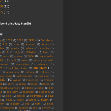
07
(11)
06
(15)
05
(62)
íbené příspěvky čtenářů
tky
3AXIS
(5)
vy
(1)
2024
(1)
2026
(1)
50 odstínu
1)
911
(1)
a te
(1)
Abwoon
(1)
Adam
(1)
hāna
(1)
advaita
(1)
advent
(1)
afrodita
(1)
alchymie
(3)
n
(1)
AI
(1)
algiz
(1)
Amen
(2)
anděl
(8)
(1)
amor
(2)
ancient
(1)
anděl peklo
ělé
(6)
angel
(1)
anime
(1)
anthony de mello
amejská
(1)
aramejstina
(1)
archanděl
(1)
archetypy
(18)
yp
(9)
archetyp skřítka
(1)
a
(1)
armagedon
(1)
art pop
(1)
art-pop
(1)
 and snow
(1)
ashvamedha
(1)
astrologie
(1)
icita
(10)
avatar
(1)
awareness
(1)
ayasofia
va
(3)
barvy
(1)
basen
(2)
baseň
(2)
báseň
(2)
radost ústa nikdy
(1)
bdělost
(1)
bdící
(1)
běh
eš
(1)
bez lásky
(1)
bezcitnost
(1)
beznaděj
(2)
í
(2)
bible
(1)
biblical
(1)
biodiverzita
(1)
bitva
blázen
(4)
ck
(1)
blade
(1)
blaho
(1)
Blanka
(1)
ství
(1)
blízkost
(1)
blíž
(1)
bližní
(1)
blood
te Heart láska
(1)
bludička
(1)
bod
(2)
Bohem
(1)