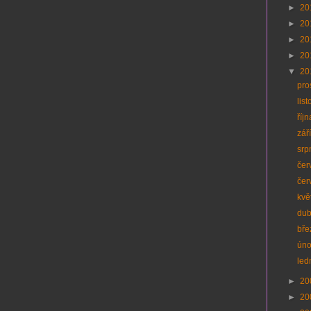
►
20
►
20
►
20
►
20
▼
20
pro
lis
říj
zář
srp
čer
čer
kvě
du
bř
ún
led
►
20
►
20