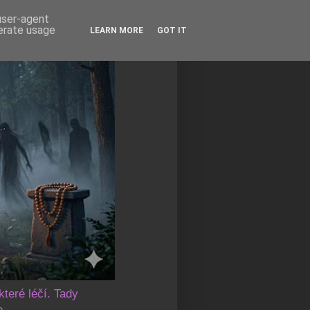
 user-agent
nerate usage
LEARN MORE
GOT IT
které léčí. Tady
e.