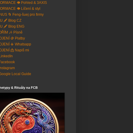
ORMACE 👁️ Pohled & 3AXIS
ORMACE 👁️ Líčení & styl
US 🌀 Feng-šuej pro firmy
U 🖋️ Blog CZ
U 🖋️ Blog ENG
ŘÍM 🎶 Písně
JENÍ 🪙 Platby
OJENÍ 📳 Whatsapp
JENÍ 📩 Napiš mi
 LinkedIn
Facebook
Instagram
Google Local Guide
hetypy & Rituály na FCB