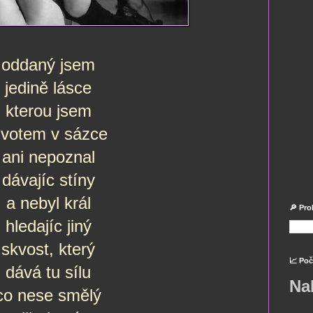
oddaný jsem
jedině lásce
kterou jsem
ivotem v sázce
ani nepoznal
dávajíc stíny
a nebyl král
🔎 Pro
hledajíc jiný
skvost, který
📈 Poč
dává tu sílu
Na
co nese smělý