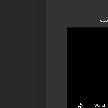
...
Nejdále