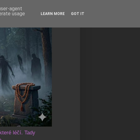
 user-agent
nerate usage
LEARN MORE
GOT IT
které léčí. Tady
e.