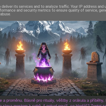
deliver its services and to analyze traffic. Your IP address and
formance and security metrics to ensure quality of service, ge
 abuse.
še a proměnu. Básně pro rituály, věštby z orákula a příběhy, 
 slova mostem k sobě. A pokud nevíš, co hledáš? Zeptej s