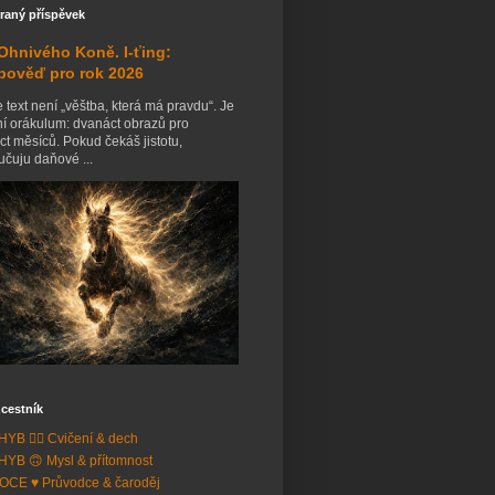
raný příspěvek
Ohnivého Koně. I-ťing:
pověď pro rok 2026
 text není „věštba, která má pravdu“. Je
ní orákulum: dvanáct obrazů pro
t měsíců. Pokud čekáš jistotu,
čuju daňové ...
cestník
YB 🧘‍♂️ Cvičení & dech
YB 🙃 Mysl & přítomnost
CE ♥️ Průvodce & čaroděj