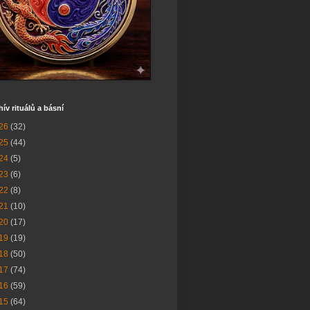
hív rituálů a básní
26
(32)
25
(44)
24
(5)
23
(6)
22
(8)
21
(10)
20
(17)
19
(19)
18
(50)
17
(74)
16
(59)
15
(64)