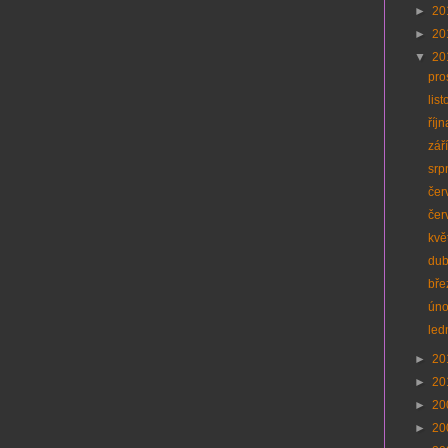
►
20
►
20
▼
20
pro
lis
říj
zář
srp
čer
čer
kvě
du
bř
ún
led
►
20
►
20
►
20
►
20