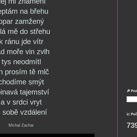
ej mi znamení
eptám na břehu
opar zamžený
lá mě do střehu
k ránu jde vítr
d moře vin zvlh
tys neodmítl
n prosím tě mlč
chodíme smýt
inavá tajemství
🔎 Pro
a v srdci vryt
i sobě vzdálení
📈 Poč
73
Michal Zachar