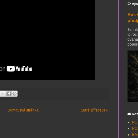
🤍 Vyb
Rok 
před
Tenhle
to roč
dvanác
doporu
Domovská stránka
Starší příspěvek
🔀 Roz
POH
POH
EMO