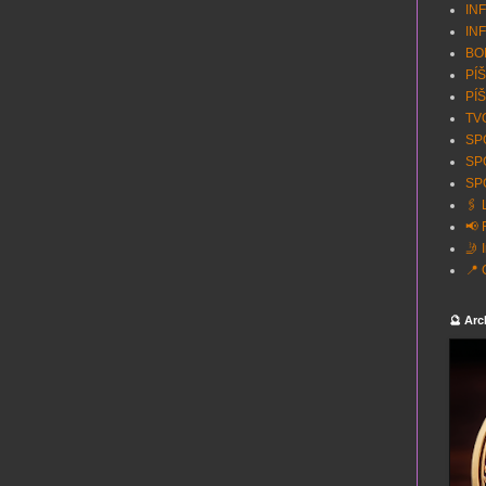
INF
INF
BON
PÍŠ
PÍŠ
TVO
SPO
SP
SPO
🖇️
📢 
🤳 
📍 
🔮 Arc