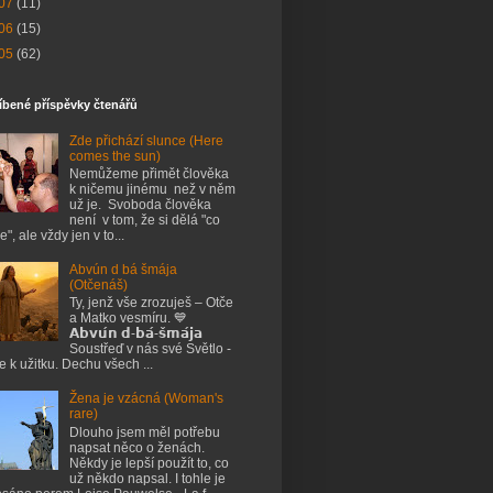
07
(11)
06
(15)
05
(62)
íbené příspěvky čtenářů
Zde přichází slunce (Here
comes the sun)
Nemůžeme přimět člověka
k ničemu jinému než v něm
už je. Svoboda člověka
není v tom, že si dělá "co
e", ale vždy jen v to...
Abvún d bá šmája
(Otčenáš)
Ty, jenž vše zrozuješ – Otče
a Matko vesmíru. 💙
𝗔𝗯𝘃𝘂́𝗻 𝗱-𝗯𝗮́-𝘀̌𝗺𝗮́𝗷𝗮
Soustřeď v nás své Světlo -
je k užitku. Dechu všech ...
Žena je vzácná (Woman's
rare)
Dlouho jsem měl potřebu
napsat něco o ženách.
Někdy je lepší použít to, co
už někdo napsal. I tohle je