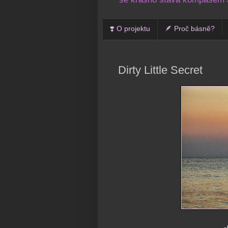
❣️ O projektu
🪶 Proč básně?
Dirty Little Secret