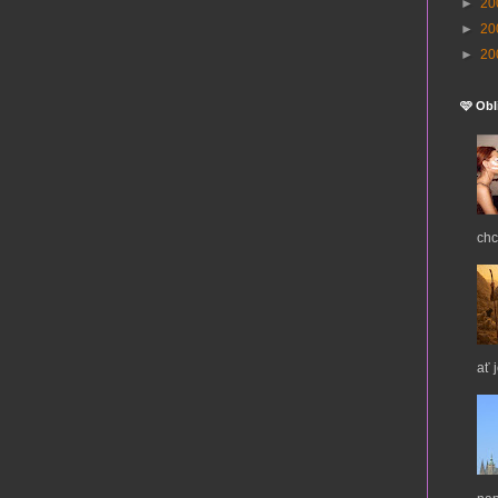
►
20
►
20
►
20
🩷 Obl
chc
ať 