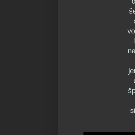
d
š
vo
na
je
šp
s