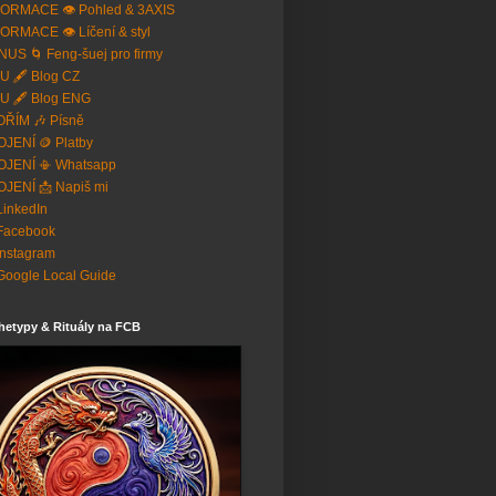
ORMACE 👁️ Pohled & 3AXIS
ORMACE 👁️ Líčení & styl
US 🌀 Feng-šuej pro firmy
U 🖋️ Blog CZ
U 🖋️ Blog ENG
ŘÍM 🎶 Písně
JENÍ 🪙 Platby
OJENÍ 📳 Whatsapp
JENÍ 📩 Napiš mi
 LinkedIn
Facebook
Instagram
Google Local Guide
hetypy & Rituály na FCB