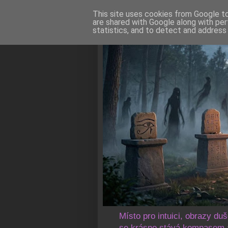
This site uses cookies from Google to 
are shared with Google along with per
statistics, and to detect and address
Místo pro intuici, obrazy du
se krásno stává kompasem a