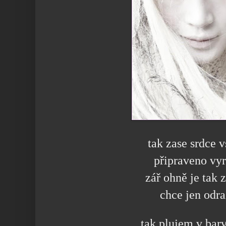
tak zase srdce 
připraveno vyr
zář ohně je tak 
chce jen odra
tak plujem v bar