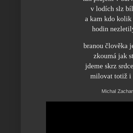
v lodích slz bí
a kam kdo kolik
hodin nezleti
branou člověka j
zkoumá jak st
jdeme skrz srdc
milovat totiž i
Michal Zachar