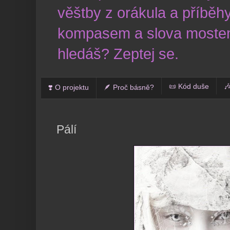
věštby z orákula a příběhy
kompasem a slova mostem
hledáš? Zeptej se.
📜 Kód duše

❣️ O projektu
🪶 Proč básně?
Pálí