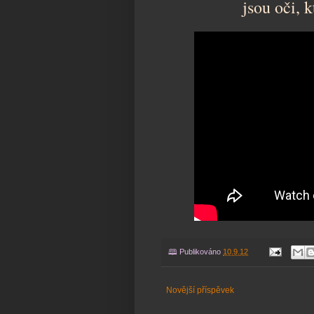
jsou oči, 
🕮 Publikováno
10.9.12
Novější příspěvek