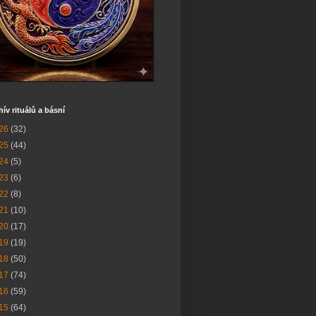
hív rituálů a básní
26
(32)
25
(44)
24
(5)
23
(6)
22
(8)
21
(10)
20
(17)
19
(19)
18
(50)
17
(74)
16
(59)
15
(64)