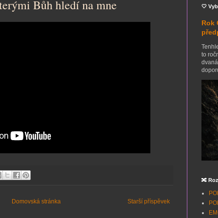
kterými Bůh hledí na mne
🤍 Vyb
Rok 
před
Tenhle
to roč
dvanác
doporu
🔀 Roz
POH
Domovská stránka
Starší příspěvek
POH
EMO