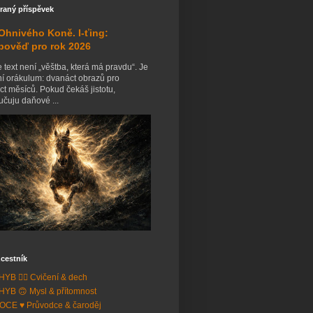
raný příspěvek
Ohnivého Koně. I-ťing:
pověď pro rok 2026
 text není „věštba, která má pravdu“. Je
ní orákulum: dvanáct obrazů pro
t měsíců. Pokud čekáš jistotu,
čuju daňové ...
cestník
YB 🧘‍♂️ Cvičení & dech
YB 🙃 Mysl & přítomnost
CE ♥️ Průvodce & čaroděj