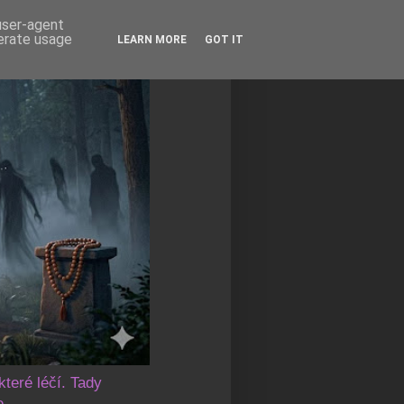
 user-agent
nerate usage
LEARN MORE
GOT IT
které léčí. Tady
e.