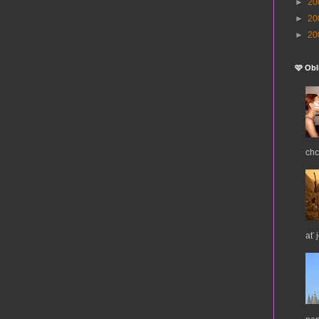
►
20
►
20
►
20
🩷 Obl
chc
ať 