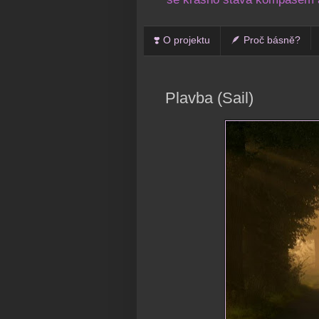
❣️ O projektu
🪶 Proč básně?
Plavba (Sail)