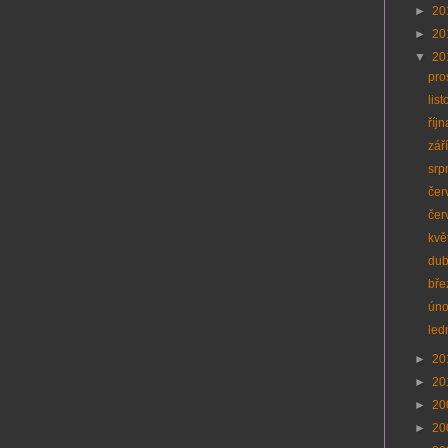
►
20
►
20
▼
20
pro
lis
říj
zář
srp
čer
čer
kvě
du
bř
ún
led
►
20
►
20
►
20
►
20