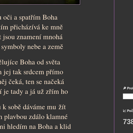
u oči a spatřím Boha
tím přicházívá ke mně
ět jsou znamení mnohá
 symboly nebe a země
lujíce Boha od světa
jej tak srdcem přímo
něj čeká, ten se načeká
í je tady a já už zřím ho
🔎 Pro
u k sobě dáváme mu žít
📈 Poč
m plavbou zdálo klamné
73
mi hledím na Boha a klid