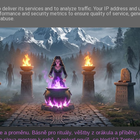
deliver its services and to analyze traffic. Your IP address and
formance and security metrics to ensure quality of service, ge
 abuse.
še a proměnu. Básně pro rituály, věštby z orákula a příběhy, 
 slova mostem k sobě. A pokud nevíš, co hledáš? Zeptej s