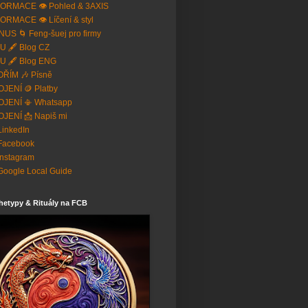
ORMACE 👁️ Pohled & 3AXIS
ORMACE 👁️ Líčení & styl
US 🌀 Feng-šuej pro firmy
U 🖋️ Blog CZ
U 🖋️ Blog ENG
ŘÍM 🎶 Písně
JENÍ 🪙 Platby
OJENÍ 📳 Whatsapp
JENÍ 📩 Napiš mi
 LinkedIn
Facebook
Instagram
Google Local Guide
hetypy & Rituály na FCB