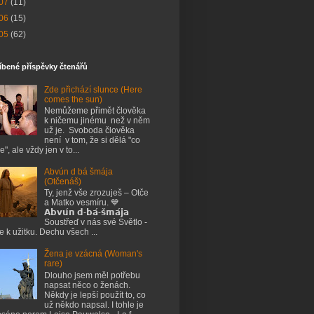
07
(11)
06
(15)
05
(62)
íbené příspěvky čtenářů
Zde přichází slunce (Here
comes the sun)
Nemůžeme přimět člověka
k ničemu jinému než v něm
už je. Svoboda člověka
není v tom, že si dělá "co
e", ale vždy jen v to...
Abvún d bá šmája
(Otčenáš)
Ty, jenž vše zrozuješ – Otče
a Matko vesmíru. 💙
𝗔𝗯𝘃𝘂́𝗻 𝗱-𝗯𝗮́-𝘀̌𝗺𝗮́𝗷𝗮
Soustřeď v nás své Světlo -
je k užitku. Dechu všech ...
Žena je vzácná (Woman's
rare)
Dlouho jsem měl potřebu
napsat něco o ženách.
Někdy je lepší použít to, co
už někdo napsal. I tohle je