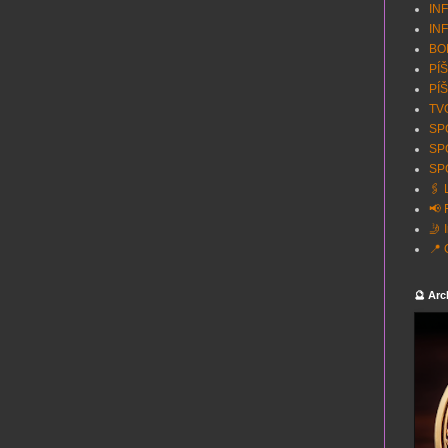
INF
INF
BON
PÍŠ
PÍŠ
TVO
SPO
SP
SPO
🖇️
📢 
🤳 
📍 
🔮 Arc