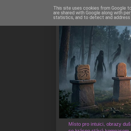
This site uses cookies from Google to 
are shared with Google along with per
statistics, and to detect and address
Místo pro intuici, obrazy du
se krásno stává kompasem a