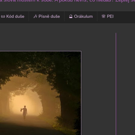
📜 Kód duše
🎶 Písně duše
🔮 Orákulum
🌸 PEI