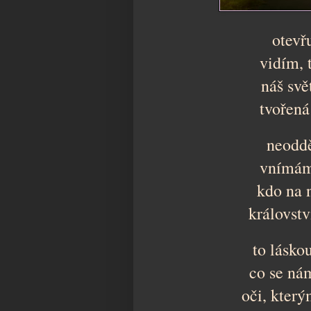
otevř
vidím, 
náš sv
tvořená
neoddě
vnímám 
kdo na 
královstv
to lásko
co se ná
oči, který