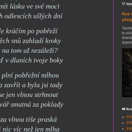
🤍 Vyb
mít lásku ve své moci
Rok 
h odlescích ušlých dní
před
Tenhle
ále kráčím po pobřeží
to roč
dvanác
těch snů zahladí kroky
doporu
 na tom už nezáleží?
eď v dlaních tvoje boky
 plní pobřežní mlhou
a zavřít a byla jsi tady
se jen vlnou strhnout
 tvář smutná za poklady
🔀 Roz
POH
 za vlnou tiše praská
POH
i nic víc než jen mlha
EMO