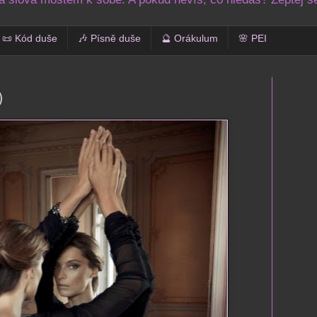
📜 Kód duše
🎶 Písně duše
🔮 Orákulum
🌸 PEI
)