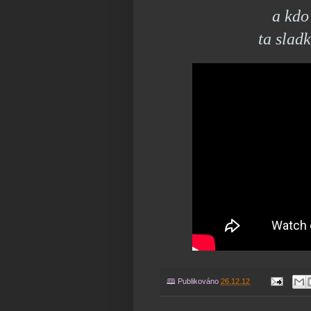
a kdo
ta slad
🕮 Publikováno
26.12.12