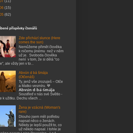
07
(11)
06
(15)
05
(62)
íbené příspěvky čtenářů
Zde přichází slunce (Here
comes the sun)
Nemůžeme přimět člověka
k ničemu jinému než v něm
už je. Svoboda člověka
není v tom, že si dělá "co
e", ale vždy jen v to...
Abvún d bá šmája
(Otčenáš)
Ty, jenž vše zrozuješ – Otče
a Matko vesmíru. 💙
𝗔𝗯𝘃𝘂́𝗻 𝗱-𝗯𝗮́-𝘀̌𝗺𝗮́𝗷𝗮
Soustřeď v nás své Světlo -
je k užitku. Dechu všech ...
Žena je vzácná (Woman's
rare)
Dlouho jsem měl potřebu
napsat něco o ženách.
Někdy je lepší použít to, co
už někdo napsal. I tohle je