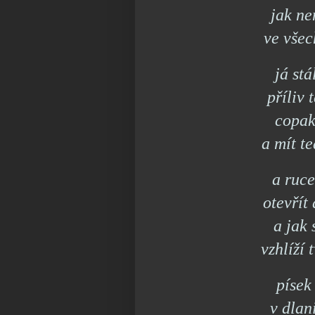
jak ne
ve všec
já st
příliv 
copak
a mít t
a ruce
otevřít 
a jak 
vzhlíží
písek
v dlan