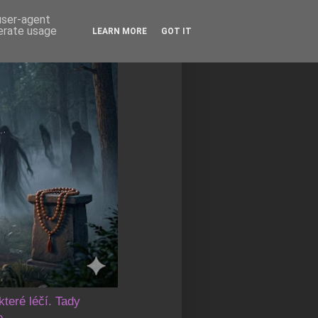
 user-agent
nerate usage
LEARN MORE
GOT IT
které léčí. Tady
e.