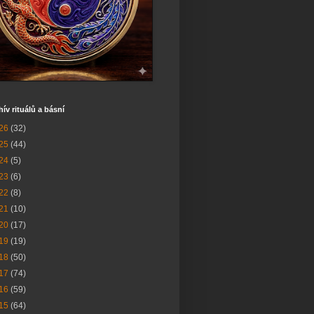
hív rituálů a básní
26
(32)
25
(44)
24
(5)
23
(6)
22
(8)
21
(10)
20
(17)
19
(19)
18
(50)
17
(74)
16
(59)
15
(64)