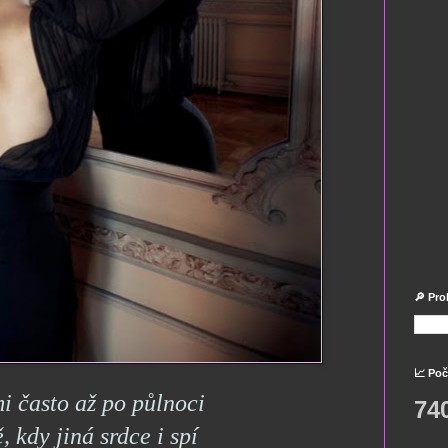
🔎 Pro
📈 Poč
mi často až po půlnoci
74
, kdy jiná srdce i spí