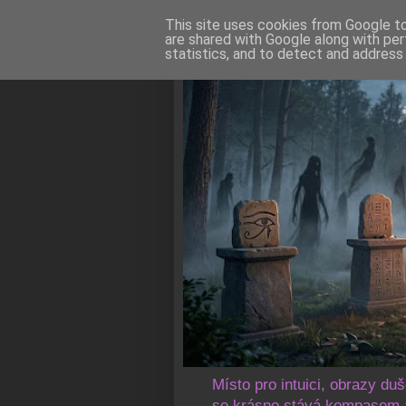
This site uses cookies from Google to 
are shared with Google along with per
statistics, and to detect and address
Místo pro intuici, obrazy du
se krásno stává kompasem a