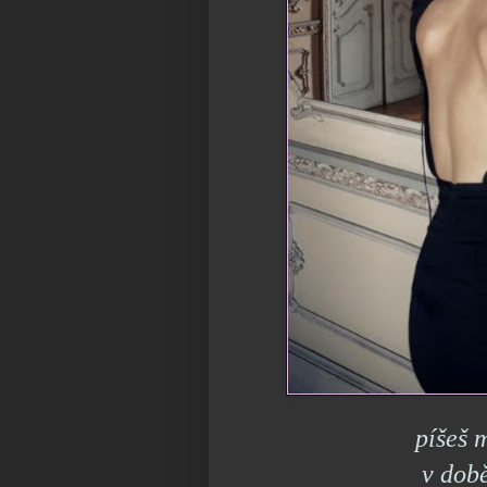
píšeš 
v době