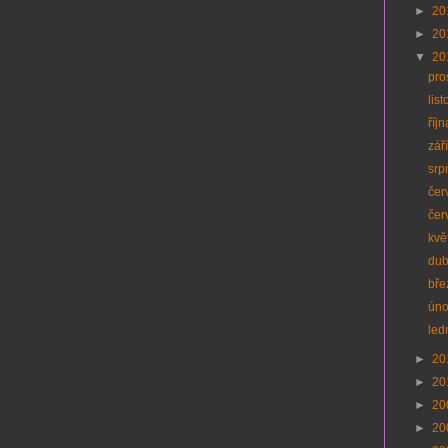
►
20
►
20
▼
20
pro
lis
říj
zář
srp
čer
čer
kvě
du
bř
ún
led
►
20
►
20
►
20
►
20