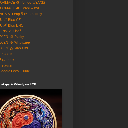
ORMACE 👁️ Pohled & 3AXIS
ORMACE 👁️ Líčení & styl
US 🌀 Feng-šuej pro firmy
U 🖋️ Blog CZ
U 🖋️ Blog ENG
ŘÍM 🎶 Písně
JENÍ 🪙 Platby
OJENÍ 📳 Whatsapp
JENÍ 📩 Napiš mi
 LinkedIn
Facebook
Instagram
Google Local Guide
hetypy & Rituály na FCB