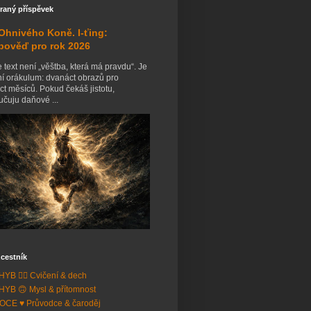
raný příspěvek
Ohnivého Koně. I-ťing:
pověď pro rok 2026
 text není „věštba, která má pravdu“. Je
ní orákulum: dvanáct obrazů pro
t měsíců. Pokud čekáš jistotu,
čuju daňové ...
cestník
YB 🧘‍♂️ Cvičení & dech
YB 🙃 Mysl & přítomnost
CE ♥️ Průvodce & čaroděj