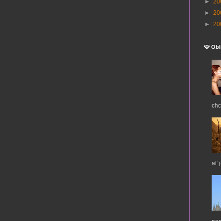
►
20
►
20
►
20
🩷 Obl
chc
ať 