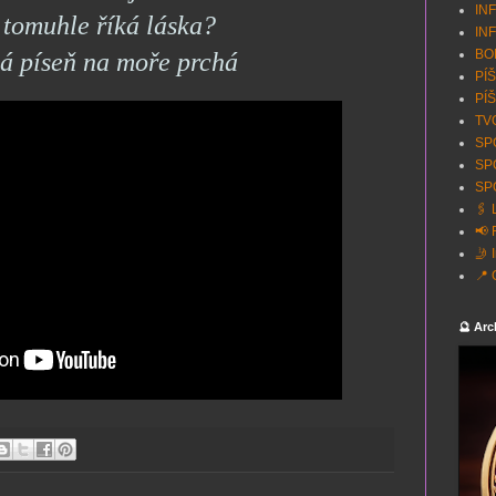
INF
 tomuhle říká láska?
INF
BON
ká píseň na moře prchá
PÍŠ
PÍŠ
TVO
SPO
SP
SPO
🖇️
📢 
🤳 
📍 
🔮 Arc