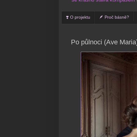
❣️ O projektu
🪶 Proč básně?
Po půlnoci (Ave Maria