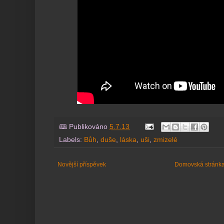
🕮 Publikováno
5.7.13
Labels:
Bůh
,
duše
,
láska
,
uši
,
zmizelé
Novější příspěvek
Domovská stránk