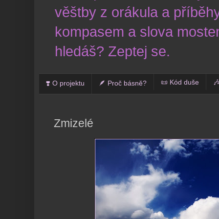
věštby z orákula a příběhy
kompasem a slova mostem
hledáš? Zeptej se.
📜 Kód duše

❣️ O projektu
🪶 Proč básně?
Zmizelé