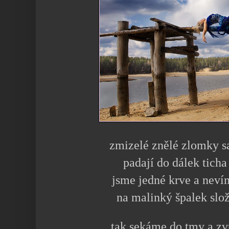
zmizelé znělé zlomky 
padají do dálek tich
jsme jedné krve a neví
na malinký špalek slož
tak sekáme do tmy a zv