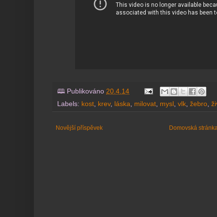
🕮 Publikováno
20.4.14
Labels:
kost
,
krev
,
láska
,
milovat
,
mysl
,
vlk
,
žebro
,
ži
Novější příspěvek
Domovská stránk