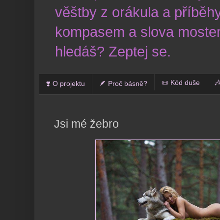
věštby z orákula a příběhy
kompasem a slova mostem
hledáš? Zeptej se.
📜 Kód duše

❣️ O projektu
🪶 Proč básně?
Jsi mé žebro