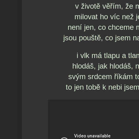
v životě věřím, že 
milovat ho víc než 
není jen, co chceme m
jsou pouště, co jsem n
i vlk má tlapu a tl
hlodáš, jak hlodáš, 
svým srdcem říkám to
to jen tobě k nebi jse