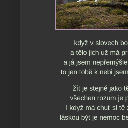
když v slovech bol
a tělo jich už má p
a já jsem nepřemýšle
to jen tobě k nebi jse
žít je stejné jako 
všechen rozum je p
i když má chuť si t
láskou být je nemoc 